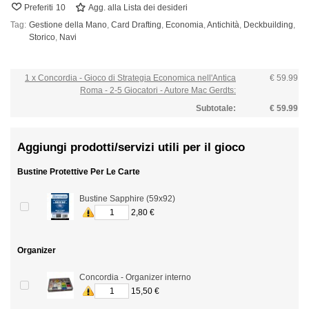
Preferiti
10
Agg. alla Lista dei desideri
Tag:
Gestione della Mano
,
Card Drafting
,
Economia
,
Antichità
,
Deckbuilding
,
Storico
,
Navi
1 x Concordia - Gioco di Strategia Economica nell'Antica
€ 59.99
Roma - 2-5 Giocatori - Autore Mac Gerdts:
Subtotale:
€ 59.99
Aggiungi prodotti/servizi utili per il gioco
Bustine Protettive Per Le Carte
Bustine Sapphire (59x92)
2,80 €
Organizer
Concordia - Organizer interno
15,50 €