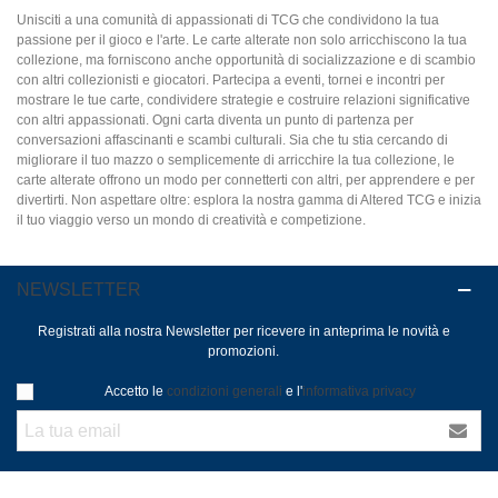
Unisciti a una comunità di appassionati di TCG che condividono la tua
passione per il gioco e l'arte. Le carte alterate non solo arricchiscono la tua
collezione, ma forniscono anche opportunità di socializzazione e di scambio
con altri collezionisti e giocatori. Partecipa a eventi, tornei e incontri per
mostrare le tue carte, condividere strategie e costruire relazioni significative
con altri appassionati. Ogni carta diventa un punto di partenza per
conversazioni affascinanti e scambi culturali. Sia che tu stia cercando di
migliorare il tuo mazzo o semplicemente di arricchire la tua collezione, le
carte alterate offrono un modo per connetterti con altri, per apprendere e per
divertirti. Non aspettare oltre: esplora la nostra gamma di Altered TCG e inizia
il tuo viaggio verso un mondo di creatività e competizione.
NEWSLETTER
Registrati alla nostra Newsletter per ricevere in anteprima le novità e
promozioni.
Accetto le
condizioni generali
e l'
informativa privacy