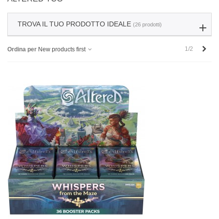
TROVA IL TUO PRODOTTO IDEALE
(26 prodotti)
Succ
1/2
Ordina per
New products first