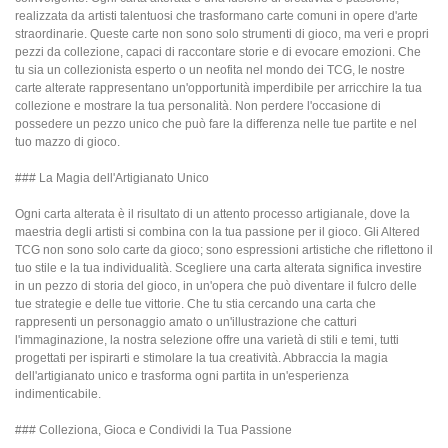
realizzata da artisti talentuosi che trasformano carte comuni in opere d'arte
straordinarie. Queste carte non sono solo strumenti di gioco, ma veri e propri
pezzi da collezione, capaci di raccontare storie e di evocare emozioni. Che
tu sia un collezionista esperto o un neofita nel mondo dei TCG, le nostre
carte alterate rappresentano un'opportunità imperdibile per arricchire la tua
collezione e mostrare la tua personalità. Non perdere l'occasione di
possedere un pezzo unico che può fare la differenza nelle tue partite e nel
tuo mazzo di gioco.
### La Magia dell'Artigianato Unico
Ogni carta alterata è il risultato di un attento processo artigianale, dove la
maestria degli artisti si combina con la tua passione per il gioco. Gli Altered
TCG non sono solo carte da gioco; sono espressioni artistiche che riflettono il
tuo stile e la tua individualità. Scegliere una carta alterata significa investire
in un pezzo di storia del gioco, in un'opera che può diventare il fulcro delle
tue strategie e delle tue vittorie. Che tu stia cercando una carta che
rappresenti un personaggio amato o un'illustrazione che catturi
l'immaginazione, la nostra selezione offre una varietà di stili e temi, tutti
progettati per ispirarti e stimolare la tua creatività. Abbraccia la magia
dell'artigianato unico e trasforma ogni partita in un'esperienza
indimenticabile.
### Colleziona, Gioca e Condividi la Tua Passione