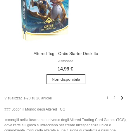
Altered Tcg - Ordis Starter Deck Ita
Asmodee
14,99 €
Non disponibile
Succ
1
2
Visualizzati 1-20 su 26 articoli
### Scopri il Mondo degli Altered TCG
Immergiti nell'affascinante universo degli Altered Trading Card Games (TCG),
dove l'arte e il gioco si intrecciano per creare un'esperienza unica e
coinvolgente. Ogni carta alterata è una fusione di creatività e passione,