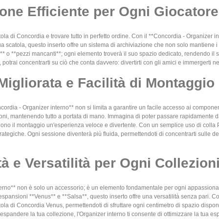
one Efficiente per Ogni Giocatore
ola di Concordia e trovare tutto in perfetto ordine. Con il **Concordia - Organizer 
tua scatola, questo inserto offre un sistema di archiviazione che non solo mantiene 
** o **pezzi mancanti**; ogni elemento troverà il suo spazio dedicato, rendendo il s
a, potrai concentrarti su ciò che conta davvero: divertirti con gli amici e immergerti
Migliorata e Facilità di Montaggio
ncordia - Organizer interno** non si limita a garantire un facile accesso ai componen
oni, mantenendo tutto a portata di mano. Immagina di poter passare rapidamente da u
ndono il montaggio un'esperienza veloce e divertente. Con un semplice uso di colla 
trategiche. Ogni sessione diventerà più fluida, permettendoti di concentrarti sulle 
à e Versatilità per Ogni Collezion
nterno** non è solo un accessorio; è un elemento fondamentale per ogni appassionat
pansioni **Venus** e **Salsa**, questo inserto offre una versatilità senza pari. Co
la di Concordia Venus, permettendoti di sfruttare ogni centimetro di spazio disponib
espandere la tua collezione, l'Organizer interno ti consente di ottimizzare la tua 