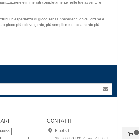
'organizzazione e immergiti completamente nelle tue avventure
offrirti un'esperienza di gioco senza precedenti, dove l'ordine e
 il tuo gioco più coinvolgente, più semplice e decisamente più
ARI
CONTATTI
Rigel srl
a Mano
0
Via Jacopo Feo, 2 - 47121 Forlì