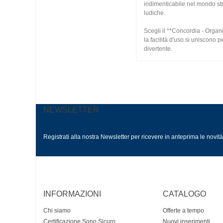
indimenticabile nel mondo str
ludiche.
Scegli il **Concordia - Organi
la facilità d'uso si uniscono 
divertente.
NEWSLETTER
Registrati alla nostra Newsletter per ricevere in anteprima le novit
INFORMAZIONI
CATALOGO
Chi siamo
Offerte a tempo
Certificazione Sono Sicuro
Nuovi inserimenti