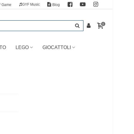
GYF Music
F Game
Blog
0
TO
LEGO
GIOCATTOLI