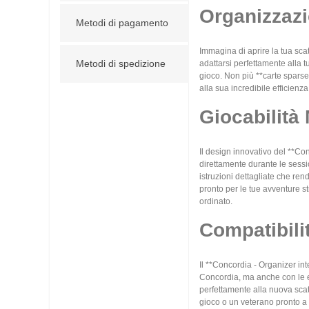
Organizzazi
Metodi di pagamento
Immagina di aprire la tua scat
Metodi di spedizione
adattarsi perfettamente alla 
gioco. Non più **carte sparse
alla sua incredibile efficienz
Giocabilità 
Il design innovativo del **Co
direttamente durante le sessi
istruzioni dettagliate che re
pronto per le tue avventure s
ordinato.
Compatibilit
Il **Concordia - Organizer i
Concordia, ma anche con le es
perfettamente alla nuova scato
gioco o un veterano pronto a 