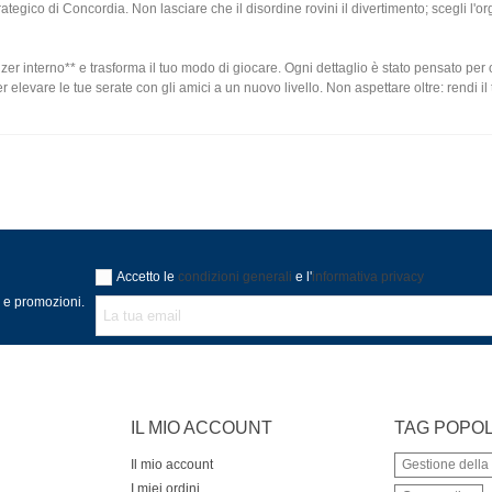
ategico di Concordia. Non lasciare che il disordine rovini il divertimento; scegli l
zer interno** e trasforma il tuo modo di giocare. Ogni dettaglio è stato pensato per 
per elevare le tue serate con gli amici a un nuovo livello. Non aspettare oltre: rendi
Accetto le
condizioni generali
e l'
informativa privacy
à e promozioni.
IL MIO ACCOUNT
TAG POPOL
Il mio account
Gestione dell
I miei ordini