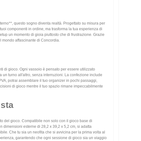
interno**, questo sogno diventa realtà. Progettato su misura per
i tuoi componenti in ordine, ma trasforma la tua esperienza di
etup un momento di gioia piuttosto che di frustrazione. Grazie
 nel mondo affascinante di Concordia.
ti di gioco. Ogni vassoio è pensato per essere utilizzato
n turno all'altro, senza interruzioni. La confezione include
PVA, potrai assemblare il tuo organizer in pochi passaggi,
decisioni di gioco mentre il tuo spazio rimane impeccabilmente
ista
o del gioco. Compatibile non solo con il gioco base di
n dimensioni esterne di 28,2 x 39,2 x 5,2 cm, si adatta
ile. Che tu sia un neofita che si avvicina per la prima volta al
esperienza, garantendo che ogni sessione di gioco sia un viaggio