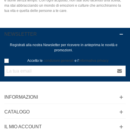
e storie senza tempo. Con ogni acquisto, non stai solo facendo una scelta,
ma stai abbracciando un mondo di emozioni e culture che arricchiranno la
tua vita e quella delle persone a te care.
NEWSLETTER
Registrati alla nostra Newsletter per ricevere in anteprima le novità e
promozioni.
Accetto le
condizioni generali
e l'
informativa privacy
INFORMAZIONI
CATALOGO
IL MIO ACCOUNT