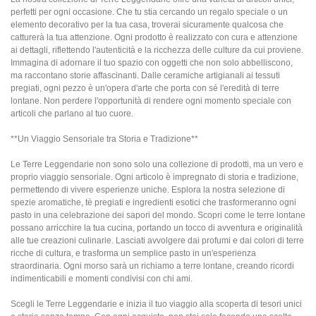
perfetti per ogni occasione. Che tu stia cercando un regalo speciale o un
elemento decorativo per la tua casa, troverai sicuramente qualcosa che
catturerà la tua attenzione. Ogni prodotto è realizzato con cura e attenzione
ai dettagli, riflettendo l'autenticità e la ricchezza delle culture da cui proviene.
Immagina di adornare il tuo spazio con oggetti che non solo abbelliscono,
ma raccontano storie affascinanti. Dalle ceramiche artigianali ai tessuti
pregiati, ogni pezzo è un'opera d'arte che porta con sé l'eredità di terre
lontane. Non perdere l'opportunità di rendere ogni momento speciale con
articoli che parlano al tuo cuore.
**Un Viaggio Sensoriale tra Storia e Tradizione**
Le Terre Leggendarie non sono solo una collezione di prodotti, ma un vero e
proprio viaggio sensoriale. Ogni articolo è impregnato di storia e tradizione,
permettendo di vivere esperienze uniche. Esplora la nostra selezione di
spezie aromatiche, tè pregiati e ingredienti esotici che trasformeranno ogni
pasto in una celebrazione dei sapori del mondo. Scopri come le terre lontane
possano arricchire la tua cucina, portando un tocco di avventura e originalità
alle tue creazioni culinarie. Lasciati avvolgere dai profumi e dai colori di terre
ricche di cultura, e trasforma un semplice pasto in un'esperienza
straordinaria. Ogni morso sarà un richiamo a terre lontane, creando ricordi
indimenticabili e momenti condivisi con chi ami.
Scegli le Terre Leggendarie e inizia il tuo viaggio alla scoperta di tesori unici