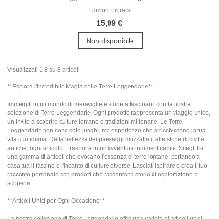
Edizioni Librarsi
15,99 €
Non disponibile
Visualizzati 1-8 su 8 articoli
**Esplora l'Incredibile Magia delle Terre Leggendarie**
Immergiti in un mondo di meraviglie e storie affascinanti con la nostra
selezione di Terre Leggendarie. Ogni prodotto rappresenta un viaggio unico,
un invito a scoprire culture lontane e tradizioni millenarie. Le Terre
Leggendarie non sono solo luoghi, ma esperienze che arricchiscono la tua
vita quotidiana. Dalla bellezza dei paesaggi mozzafiato alle storie di civiltà
antiche, ogni articolo ti trasporta in un'avventura indimenticabile. Scegli tra
una gamma di articoli che evocano l'essenza di terre lontane, portando a
casa tua il fascino e l'incanto di culture diverse. Lasciati ispirare e crea il tuo
racconto personale con prodotti che raccontano storie di esplorazione e
scoperta.
**Articoli Unici per Ogni Occasione**
La nostra collezione di Terre Leggendarie offre una varietà di articoli unici,