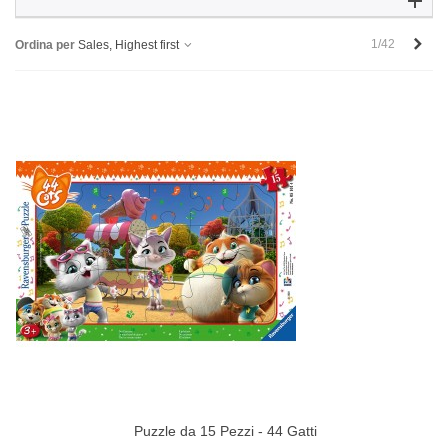
Succ
1/42
Ordina per
Sales, Highest first
Puzzle da 15 Pezzi - 44 Gatti