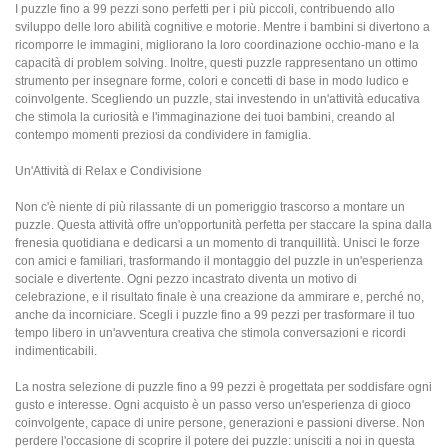
I puzzle fino a 99 pezzi sono perfetti per i più piccoli, contribuendo allo
sviluppo delle loro abilità cognitive e motorie. Mentre i bambini si divertono a
ricomporre le immagini, migliorano la loro coordinazione occhio-mano e la
capacità di problem solving. Inoltre, questi puzzle rappresentano un ottimo
strumento per insegnare forme, colori e concetti di base in modo ludico e
coinvolgente. Scegliendo un puzzle, stai investendo in un'attività educativa
che stimola la curiosità e l'immaginazione dei tuoi bambini, creando al
contempo momenti preziosi da condividere in famiglia.
Un'Attività di Relax e Condivisione
Non c'è niente di più rilassante di un pomeriggio trascorso a montare un
puzzle. Questa attività offre un'opportunità perfetta per staccare la spina dalla
frenesia quotidiana e dedicarsi a un momento di tranquillità. Unisci le forze
con amici e familiari, trasformando il montaggio del puzzle in un'esperienza
sociale e divertente. Ogni pezzo incastrato diventa un motivo di
celebrazione, e il risultato finale è una creazione da ammirare e, perché no,
anche da incorniciare. Scegli i puzzle fino a 99 pezzi per trasformare il tuo
tempo libero in un'avventura creativa che stimola conversazioni e ricordi
indimenticabili.
La nostra selezione di puzzle fino a 99 pezzi è progettata per soddisfare ogni
gusto e interesse. Ogni acquisto è un passo verso un'esperienza di gioco
coinvolgente, capace di unire persone, generazioni e passioni diverse. Non
perdere l'occasione di scoprire il potere dei puzzle: unisciti a noi in questa