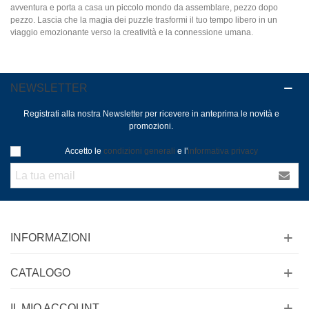
avventura e porta a casa un piccolo mondo da assemblare, pezzo dopo
pezzo. Lascia che la magia dei puzzle trasformi il tuo tempo libero in un
viaggio emozionante verso la creatività e la connessione umana.
NEWSLETTER
Registrati alla nostra Newsletter per ricevere in anteprima le novità e
promozioni.
Accetto le
condizioni generali
e l'
informativa privacy
INFORMAZIONI
CATALOGO
IL MIO ACCOUNT