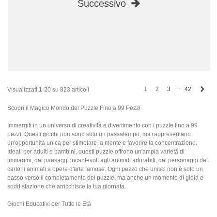
Successivo
…
Succ
1
2
3
42
Visualizzati 1-20 su 823 articoli
Scopri il Magico Mondo dei Puzzle Fino a 99 Pezzi
Immergiti in un universo di creatività e divertimento con i puzzle fino a 99
pezzi. Questi giochi non sono solo un passatempo, ma rappresentano
un'opportunità unica per stimolare la mente e favorire la concentrazione.
Ideali per adulti e bambini, questi puzzle offrono un'ampia varietà di
immagini, dai paesaggi incantevoli agli animali adorabili, dai personaggi dei
cartoni animati a opere d'arte famose. Ogni pezzo che unisci non è solo un
passo verso il completamento del puzzle, ma anche un momento di gioia e
soddisfazione che arricchisce la tua giornata.
Giochi Educativi per Tutte le Età