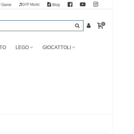
GYF Music
F Game
Blog
0
TO
LEGO
GIOCATTOLI