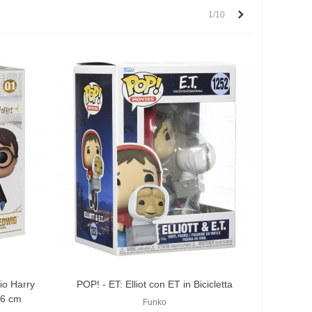
Successivo
1/10
io Harry
POP! - ET: Elliot con ET in Bicicletta
46 cm
Funko