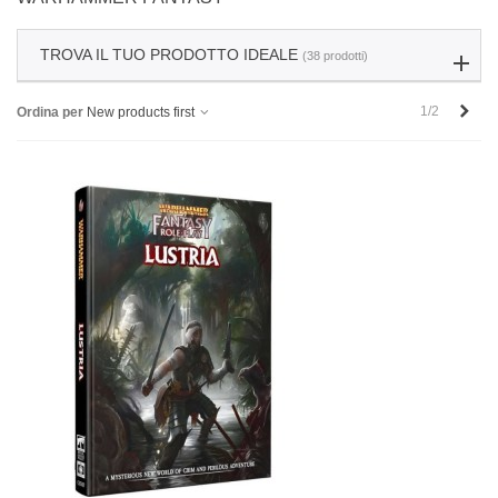
TROVA IL TUO PRODOTTO IDEALE
(38 prodotti)
Succ
1/2
Ordina per
New products first