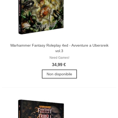
Warhammer Fantasy Roleplay 4ed - Avventure a Ubersreik
vol.3
Need Games!
34,99 €
Non disponibile