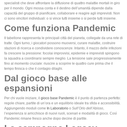
specialisti che deve affrontare la diffusione di quattro malattie mortali in giro
per il mondo. Ogni mossa conta e il destino dell’umanità dipende dalla
capacità del gruppo di pianificare, collaborare e reagire agli imprevisti. Non
ci sono vincitori individuali: o si vince tutti insieme o si perde tutti insieme.
Come funziona Pandemic
Il tabellone rappresenta le principali città del pianeta, collegate da una rete di
tratte. Ogni turno, i giocatori possono muoversi, curare malattie, costruire
stazioni di ricerca e condividere conoscenze. Intanto, il mazzo delle infezioni
fa crescere la pressione: focolai improvvisi, epidemie e imprevisti spingono
la squadra a coordinarsi sempre meglio. La tensione sale progressivamente
fino al momento cruciale: riuscire a scoprire le quattro cure prima che il
tempo finisca o che il contagio dilaghi.
Dal gioco base alle
espansioni
Per chi vuole iniziare, il
gioco base Pandemic
è il punto di partenza perfetto:
regole chiare, partite di un’ora e un equilibrio ideale tra sfida e accessibilità.
Aggiungendo moduli come
In Laboratorio
o
Sull’Orlo dell’Abisso
,
l’esperienza si arricchisce di nuovi ruoli, scenari e modalità di gioco. Così
Pandemic rimane fresco anche dopo decine di partite.