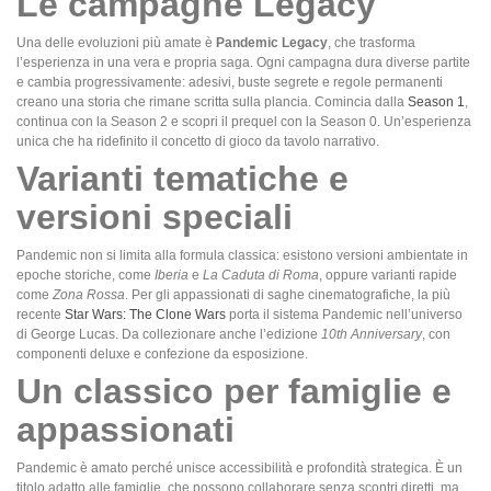
Le campagne Legacy
Una delle evoluzioni più amate è
Pandemic Legacy
, che trasforma
l’esperienza in una vera e propria saga. Ogni campagna dura diverse partite
e cambia progressivamente: adesivi, buste segrete e regole permanenti
creano una storia che rimane scritta sulla plancia. Comincia dalla
Season 1
,
continua con la Season 2 e scopri il prequel con la Season 0. Un’esperienza
unica che ha ridefinito il concetto di gioco da tavolo narrativo.
Varianti tematiche e
versioni speciali
Pandemic non si limita alla formula classica: esistono versioni ambientate in
epoche storiche, come
Iberia
e
La Caduta di Roma
, oppure varianti rapide
come
Zona Rossa
. Per gli appassionati di saghe cinematografiche, la più
recente
Star Wars: The Clone Wars
porta il sistema Pandemic nell’universo
di George Lucas. Da collezionare anche l’edizione
10th Anniversary
, con
componenti deluxe e confezione da esposizione.
Un classico per famiglie e
appassionati
Pandemic è amato perché unisce accessibilità e profondità strategica. È un
titolo adatto alle famiglie, che possono collaborare senza scontri diretti, ma