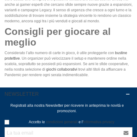
anche ai gamer esperti che cercano sfide sempre nuove grazie a espansioni,
varianti e campagne Legacy. Il senso di urgenza che cresce a ogni turno e la
soddisfazione di trovare insieme la strategia vincente lo rendono un classico
moderno, ancora oggi tra i più venduti e giocati al mondo.
Consigli per giocare al
meglio
Considerato l’alto numero di carte in gioco, è utile proteggerle con
bustine
protettive
. Un organizer può velocizzare il setup e mantenere ordine nella
scatola, soprattutto se possiedi più espansioni. Se ami le sfide cooperative,
nella nostra selezione di
giochi collaborativi
trovi altri titoli da affiancare a
Pandemic per rendere ogni serata indimenticabile.
NEWSLETTER
Registrati alla nostra Newsletter per ricevere in anteprima le novità e
promozioni.
Accetto le
condizioni generali
e l'
informativa privacy