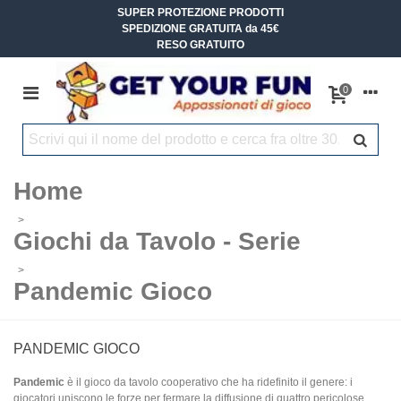
SUPER PROTEZIONE PRODOTTI
SPEDIZIONE GRATUITA da 45€
RESO GRATUITO
0
Home
>
Giochi da Tavolo - Serie
>
Pandemic Gioco
PANDEMIC GIOCO
Pandemic
è il gioco da tavolo cooperativo che ha ridefinito il genere: i
giocatori uniscono le forze per fermare la diffusione di quattro pericolose