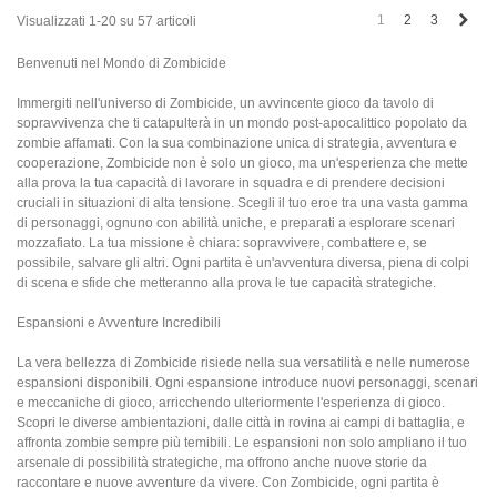
Succ
1
2
3
Visualizzati 1-20 su 57 articoli
Benvenuti nel Mondo di Zombicide
Immergiti nell'universo di Zombicide, un avvincente gioco da tavolo di
sopravvivenza che ti catapulterà in un mondo post-apocalittico popolato da
zombie affamati. Con la sua combinazione unica di strategia, avventura e
cooperazione, Zombicide non è solo un gioco, ma un'esperienza che mette
alla prova la tua capacità di lavorare in squadra e di prendere decisioni
cruciali in situazioni di alta tensione. Scegli il tuo eroe tra una vasta gamma
di personaggi, ognuno con abilità uniche, e preparati a esplorare scenari
mozzafiato. La tua missione è chiara: sopravvivere, combattere e, se
possibile, salvare gli altri. Ogni partita è un'avventura diversa, piena di colpi
di scena e sfide che metteranno alla prova le tue capacità strategiche.
Espansioni e Avventure Incredibili
La vera bellezza di Zombicide risiede nella sua versatilità e nelle numerose
espansioni disponibili. Ogni espansione introduce nuovi personaggi, scenari
e meccaniche di gioco, arricchendo ulteriormente l'esperienza di gioco.
Scopri le diverse ambientazioni, dalle città in rovina ai campi di battaglia, e
affronta zombie sempre più temibili. Le espansioni non solo ampliano il tuo
arsenale di possibilità strategiche, ma offrono anche nuove storie da
raccontare e nuove avventure da vivere. Con Zombicide, ogni partita è