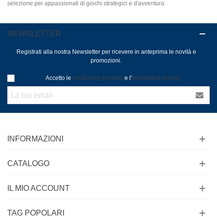
selezione per appassionati di giochi strategici e d'avventura.
NEWSLETTER
Registrati alla nostra Newsletter per ricevere in anteprima le novità e
promozioni.
Accetto le
condizioni generali
e l'
informativa privacy
INFORMAZIONI
CATALOGO
IL MIO ACCOUNT
TAG POPOLARI