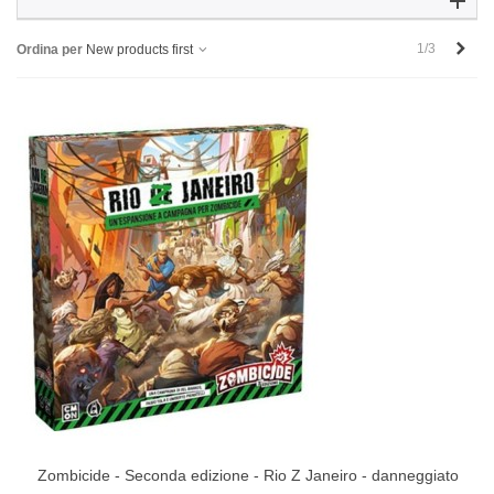
Succ
1/3
Ordina per
New products first
Zombicide - Seconda edizione - Rio Z Janeiro - danneggiato