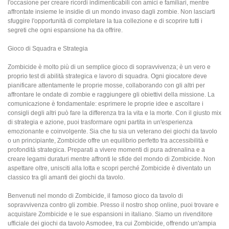
l'occasione per creare ricordi indimenticabili con amici e familiari, mentre
affrontate insieme le insidie di un mondo invaso dagli zombie. Non lasciarti
sfuggire l'opportunità di completare la tua collezione e di scoprire tutti i
segreti che ogni espansione ha da offrire.
Gioco di Squadra e Strategia
Zombicide è molto più di un semplice gioco di sopravvivenza; è un vero e
proprio test di abilità strategica e lavoro di squadra. Ogni giocatore deve
pianificare attentamente le proprie mosse, collaborando con gli altri per
affrontare le ondate di zombie e raggiungere gli obiettivi della missione. La
comunicazione è fondamentale: esprimere le proprie idee e ascoltare i
consigli degli altri può fare la differenza tra la vita e la morte. Con il giusto mix
di strategia e azione, puoi trasformare ogni partita in un'esperienza
emozionante e coinvolgente. Sia che tu sia un veterano dei giochi da tavolo
o un principiante, Zombicide offre un equilibrio perfetto tra accessibilità e
profondità strategica. Preparati a vivere momenti di pura adrenalina e a
creare legami duraturi mentre affronti le sfide del mondo di Zombicide. Non
aspettare oltre, unisciti alla lotta e scopri perché Zombicide è diventato un
classico tra gli amanti dei giochi da tavolo.
Benvenuti nel mondo di Zombicide, il famoso gioco da tavolo di
sopravvivenza contro gli zombie. Presso il nostro shop online, puoi trovare e
acquistare Zombicide e le sue espansioni in italiano. Siamo un rivenditore
ufficiale dei giochi da tavolo Asmodee, tra cui Zombicide, offrendo un'ampia