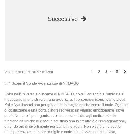
Successivo
…
Succ
1
2
3
5
Visualizzati 1-20 su 97 articoli
### Scopri il Mondo Avventuroso di NINJAGO
Entra nell'universo avvincente di NINJAGO, dove il coraggio e l'amicizia si
intrecciano in una straordinaria avventura. I personaggi iconici come Lloyd,
Kai e Nya ti aspettano per guidarti in battaglie epiche contro il male. Ogni set
di costruzione è una porta d'ingresso verso un viaggio emozionante, dove
puoi diventare il protagonista delle tue storie. I dettagli meticolosi e le
funzionalità uniche di ciascun set stimolano la creatività e l'immaginazione,
offrendo ore di divertimento per bambini e adulti. Non è solo un gioco, è
un’esperienza che unisce famiglie e amici in un’avventura condivisa,