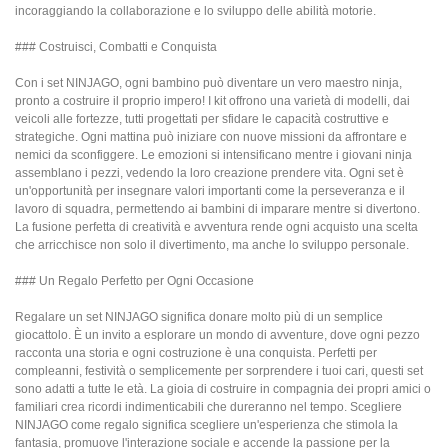
incoraggiando la collaborazione e lo sviluppo delle abilità motorie.
### Costruisci, Combatti e Conquista
Con i set NINJAGO, ogni bambino può diventare un vero maestro ninja,
pronto a costruire il proprio impero! I kit offrono una varietà di modelli, dai
veicoli alle fortezze, tutti progettati per sfidare le capacità costruttive e
strategiche. Ogni mattina può iniziare con nuove missioni da affrontare e
nemici da sconfiggere. Le emozioni si intensificano mentre i giovani ninja
assemblano i pezzi, vedendo la loro creazione prendere vita. Ogni set è
un'opportunità per insegnare valori importanti come la perseveranza e il
lavoro di squadra, permettendo ai bambini di imparare mentre si divertono.
La fusione perfetta di creatività e avventura rende ogni acquisto una scelta
che arricchisce non solo il divertimento, ma anche lo sviluppo personale.
### Un Regalo Perfetto per Ogni Occasione
Regalare un set NINJAGO significa donare molto più di un semplice
giocattolo. È un invito a esplorare un mondo di avventure, dove ogni pezzo
racconta una storia e ogni costruzione è una conquista. Perfetti per
compleanni, festività o semplicemente per sorprendere i tuoi cari, questi set
sono adatti a tutte le età. La gioia di costruire in compagnia dei propri amici o
familiari crea ricordi indimenticabili che dureranno nel tempo. Scegliere
NINJAGO come regalo significa scegliere un'esperienza che stimola la
fantasia, promuove l'interazione sociale e accende la passione per la