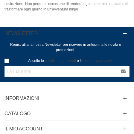
costruzione. Non perdere l'occasione di rendere ogni momento speciale e di
trasformare ogni giorno in un'avventura ninja!
NEWSLETTER
Registrati alla nostra Newsletter per ricevere in anteprima le novità e
promozioni.
Accetto le
condizioni generali
e l'
informativa privacy
INFORMAZIONI
CATALOGO
IL MIO ACCOUNT