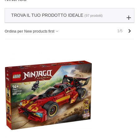
TROVA IL TUO PRODOTTO IDEALE
(97 prodotti)
Succ
1/5
Ordina per
New products first