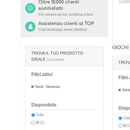
Oltre 10.000 clienti
soddisfatti
Chi compra da noi, continua a farlo
Assistenza clienti al TOP
Chat whatsapp, email, telefono
GIOCHI
TROVA IL TUO PRODOTTO
IDEALE
(10 prodotti)
TROV
Filtri attivi
Filtri 
Serie : Nemesis
Seri
Disponibile
Dispo
Tutto
Tutt
Sì
(1)
Sì
(1