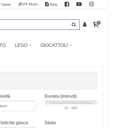
GYF Music
F Game
Blog
0
TO
LEGO
GIOCATTOLI
ssità
Durata (minuti)
10 - 180
ristiche gioco
Stato