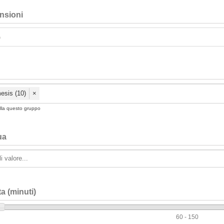
nsioni
esis (10)
×
la questo gruppo
ua
a (minuti)
60 - 150