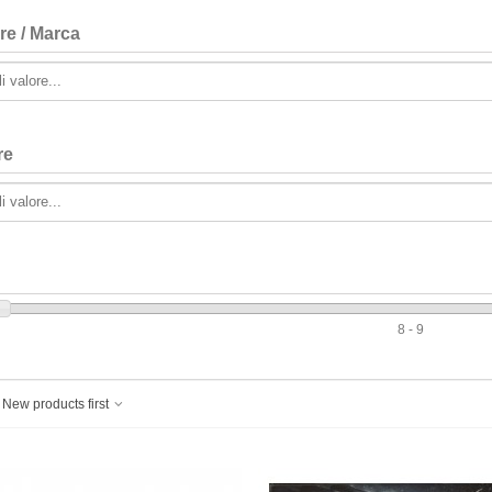
re / Marca
re
8 - 9
New products first