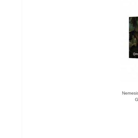
Nemesis
G