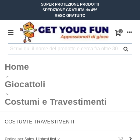
SUPER PROTEZIONE PRODOTTI
SPEDIZIONE GRATUITA da 45€
RESO GRATUITO
0
Home
>
Giocattoli
>
Costumi e Travestimenti
COSTUMI E TRAVESTIMENTI
Succ
1/3
Ordina per
Sales, Highest first