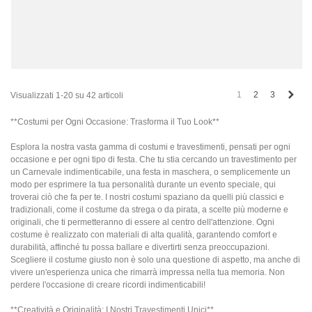
Succ
1
2
3
Visualizzati 1-20 su 42 articoli
**Costumi per Ogni Occasione: Trasforma il Tuo Look**
Esplora la nostra vasta gamma di costumi e travestimenti, pensati per ogni
occasione e per ogni tipo di festa. Che tu stia cercando un travestimento per
un Carnevale indimenticabile, una festa in maschera, o semplicemente un
modo per esprimere la tua personalità durante un evento speciale, qui
troverai ciò che fa per te. I nostri costumi spaziano da quelli più classici e
tradizionali, come il costume da strega o da pirata, a scelte più moderne e
originali, che ti permetteranno di essere al centro dell'attenzione. Ogni
costume è realizzato con materiali di alta qualità, garantendo comfort e
durabilità, affinché tu possa ballare e divertirti senza preoccupazioni.
Scegliere il costume giusto non è solo una questione di aspetto, ma anche di
vivere un'esperienza unica che rimarrà impressa nella tua memoria. Non
perdere l'occasione di creare ricordi indimenticabili!
**Creatività e Originalità: I Nostri Travestimenti Unici**