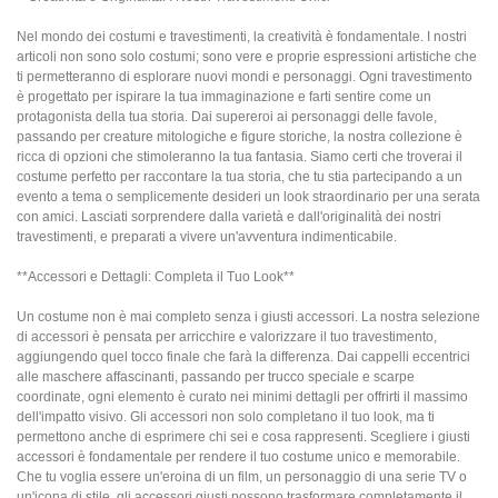
Nel mondo dei costumi e travestimenti, la creatività è fondamentale. I nostri
articoli non sono solo costumi; sono vere e proprie espressioni artistiche che
ti permetteranno di esplorare nuovi mondi e personaggi. Ogni travestimento
è progettato per ispirare la tua immaginazione e farti sentire come un
protagonista della tua storia. Dai supereroi ai personaggi delle favole,
passando per creature mitologiche e figure storiche, la nostra collezione è
ricca di opzioni che stimoleranno la tua fantasia. Siamo certi che troverai il
costume perfetto per raccontare la tua storia, che tu stia partecipando a un
evento a tema o semplicemente desideri un look straordinario per una serata
con amici. Lasciati sorprendere dalla varietà e dall'originalità dei nostri
travestimenti, e preparati a vivere un'avventura indimenticabile.
**Accessori e Dettagli: Completa il Tuo Look**
Un costume non è mai completo senza i giusti accessori. La nostra selezione
di accessori è pensata per arricchire e valorizzare il tuo travestimento,
aggiungendo quel tocco finale che farà la differenza. Dai cappelli eccentrici
alle maschere affascinanti, passando per trucco speciale e scarpe
coordinate, ogni elemento è curato nei minimi dettagli per offrirti il massimo
dell'impatto visivo. Gli accessori non solo completano il tuo look, ma ti
permettono anche di esprimere chi sei e cosa rappresenti. Scegliere i giusti
accessori è fondamentale per rendere il tuo costume unico e memorabile.
Che tu voglia essere un'eroina di un film, un personaggio di una serie TV o
un'icona di stile, gli accessori giusti possono trasformare completamente il