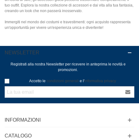
tuo outfit. Esplora la nostra collezione di accessori e dai vita alla tua fantasia,
creando un look che non passerà inosservato.
Immergiti nel mondo dei costumi e travestimenti: ogni acquisto rappresenta
un'opportunità per vivere un'esperienza unica e divertente!
NEWSLETTER
Registrati alla nostra Newsletter per ricevere in anteprima le novità e
promozioni.
Accetto le
condizioni generali
e l'
informativa privacy
INFORMAZIONI
CATALOGO