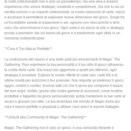
di carte collezionabili non è solo un passatempo, ma una vera e propria
esperienza che unisce strategia, creatività e competizione. Sia che tu sia un
neofita curioso o un esperto collezionista, la nostra selezione di carte, mazzi
e accessori ti permetterà di esplorare nuove dimensioni del gioco. Scegli tra
un'incredibile varietà di espansioni e set, ognuno con meccaniche e temi
unici che arricchiranno il tuo gioco. Ogni carta è un pezzo di arte e strategia,
pronta a prendere vita sul tavolo da gioco e a trasformare ogni sfida in un
momento indimenticabile.
**Crea il Tuo Mazzo Perfetto**
La costruzione del mazzo è una delle parti più emozionanti di Magic: The
Gathering. Puoi esprimere la tua personalità e il tuo stile di gioco attraverso
la scelta delle carte. Dai mazzi più aggressivi a quelli più difensivi, ogni
strategia è possibile. Esplora le nostre offerte di carte rare, carte foil e le
ultime novità per arricchire il tuo arsenale. Non importa se preferisci il gioco
aggro, control o combo, troverai tutto ciò che ti serve per comporre il mazzo
dei tuoi sogni. Inoltre, grazie alla nostra gamma di accessori, come bustine
protettive e tappetini da gioco personalizzati, potrai mantenere le tue carte al
sicuro e giocare con stile. La tua avventura nel mondo di Magic inizia qui:
crea il mazzo perfetto e preparati a sfidare i tuoi amici in epiche battaglie.
**Unisciti alla Community di Magic: The Gathering**
Magic: The Gathering non è solo un gioco; è una comunità vibrante e