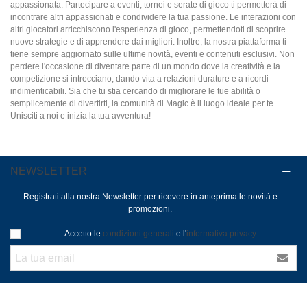
appassionata. Partecipare a eventi, tornei e serate di gioco ti permetterà di
incontrare altri appassionati e condividere la tua passione. Le interazioni con
altri giocatori arricchiscono l'esperienza di gioco, permettendoti di scoprire
nuove strategie e di apprendere dai migliori. Inoltre, la nostra piattaforma ti
tiene sempre aggiornato sulle ultime novità, eventi e contenuti esclusivi. Non
perdere l'occasione di diventare parte di un mondo dove la creatività e la
competizione si intrecciano, dando vita a relazioni durature e a ricordi
indimenticabili. Sia che tu stia cercando di migliorare le tue abilità o
semplicemente di divertirti, la comunità di Magic è il luogo ideale per te.
Unisciti a noi e inizia la tua avventura!
NEWSLETTER
Registrati alla nostra Newsletter per ricevere in anteprima le novità e
promozioni.
Accetto le
condizioni generali
e l'
informativa privacy