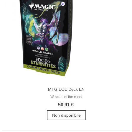
MTG EOE Deck EN
Wizards of the coast
50,91 €
Non disponibile