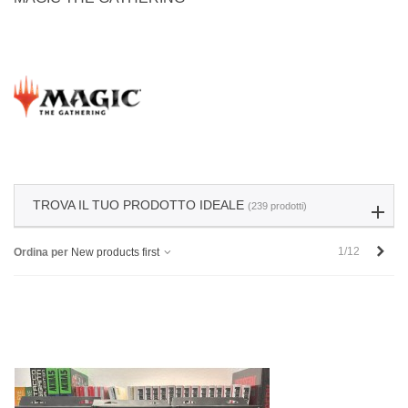
TROVA IL TUO PRODOTTO IDEALE
(239 prodotti)
Succ
1/12
Ordina per
New products first