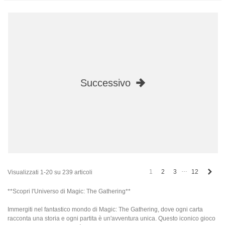
Successivo
…
Succ
1
2
3
12
Visualizzati 1-20 su 239 articoli
**Scopri l'Universo di Magic: The Gathering**
Immergiti nel fantastico mondo di Magic: The Gathering, dove ogni carta
racconta una storia e ogni partita è un'avventura unica. Questo iconico gioco