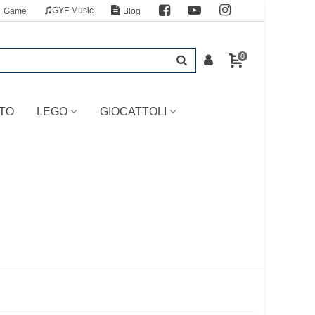
GYF Music
F Game
Blog
0
TO
LEGO
GIOCATTOLI