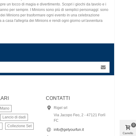
e un tocco di magia e divertimento. Scopri i giochi da tavolo e i
ureranno per sempre. I Minions sono più di semplici personaggi: sono
tti dei Minions per trasformare ogni evento in una celebrazione
ta a casa l'allegria dei Minions e rendi ogni giorno un'avventura
ARI
CONTATTI
Rigel srl
a Mano
Via Jacopo Feo, 2 - 47121 Forlì
Lancio di dadi
FC
0
o
Collezione Set
info@getyourfun.it
Carrello