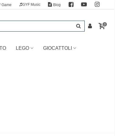
GYF Music
F Game
Blog
0
TO
LEGO
GIOCATTOLI