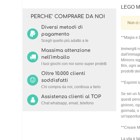
LEGO M
PERCHE' COMPRARE DA NOI
Non ci 
Diversi metodi di
pagamento
**Magia e 
Scegli quello più adatto a te
Immergiti n
Massima attenzione
dall'immagi
nell'imballo
Minions sig
I tuoi giochi con noi sono super protetti
film, ogni 
prodotti de
Oltre 10.000 clienti
soddisfatti
**Esprimi l
Chi compra da noi, continua a farlo
Se sei un f
Assistenza clienti al TOP
questi pers
Chat whatsapp, email, telefono
gioioso, og
giornata, o
un'opportun
**Creare Mo
La vita è f