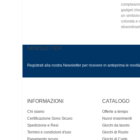
compleanno,
gadget che 
un simbolo 
colorata e 
straordinar
NEWSLETTER
Registrati alla nostra Newsletter per ricevere in anteprima le novit
INFORMAZIONI
CATALOGO
Chi siamo
Offerte a tempo
Certificazione Sono Sicuro
Nuovi inserimenti
Spedizione e Resi
Giochi da tavolo
Termini e condizioni d'uso
Giochi di Ruolo
Pagamento sicuro
Giochi di Carte