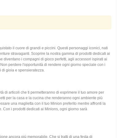
stato il cuore di grandi e piccini. Questi personaggi iconici, nati
enture stravaganti. Scoprire la nostra gamma di prodotti dedicati ai
diventano i compagni di gioco perfetti, agli accessori ispirati ai
o. Non perdere l'opportunità di rendere ogni giorno speciale con i
i di gioia e spensieratezza.
tà di articoli che ti permetteranno di esprimere il tuo amore per
 oggetti per la casa e la cucina che renderanno ogni ambiente più
ossare una maglietta con il tuo Minion preferito mentre affronti la
. Con i prodotti dedicati ai Minions, ogni giorno sarà
sione ancora più memorabile. Che si tratti di una festa di