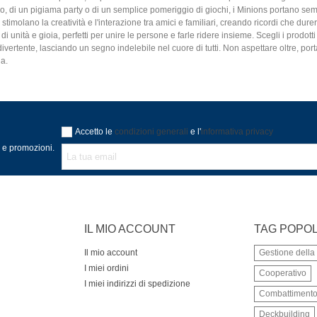
 di un pigiama party o di un semplice pomeriggio di giochi, i Minions portano sempr
stimolano la creatività e l'interazione tra amici e familiari, creando ricordi che d
di unità e gioia, perfetti per unire le persone e farle ridere insieme. Scegli i prodo
divertente, lasciando un segno indelebile nel cuore di tutti. Non aspettare oltre, por
ia.
Accetto le
condizioni generali
e l'
informativa privacy
à e promozioni.
IL MIO ACCOUNT
TAG POPOL
Il mio account
Gestione dell
I miei ordini
Cooperativo
I miei indirizzi di spedizione
Combattiment
Deckbuilding