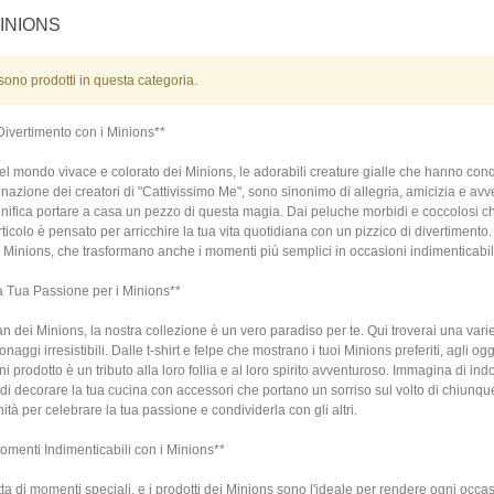
INIONS
sono prodotti in questa categoria.
Divertimento con i Minions**
el mondo vivace e colorato dei Minions, le adorabili creature gialle che hanno conqui
nazione dei creatori di "Cattivissimo Me", sono sinonimo di allegria, amicizia e avv
nifica portare a casa un pezzo di questa magia. Dai peluche morbidi e coccolosi che 
articolo è pensato per arricchire la tua vita quotidiana con un pizzico di divertiment
i Minions, che trasformano anche i momenti più semplici in occasioni indimenticabil
a Tua Passione per i Minions**
an dei Minions, la nostra collezione è un vero paradiso per te. Qui troverai una varie
onaggi irresistibili. Dalle t-shirt e felpe che mostrano i tuoi Minions preferiti, agli
ni prodotto è un tributo alla loro follia e al loro spirito avventuroso. Immagina di ind
 di decorare la tua cucina con accessori che portano un sorriso sul volto di chiunque
ità per celebrare la tua passione e condividerla con gli altri.
menti Indimenticabili con i Minions**
atta di momenti speciali, e i prodotti dei Minions sono l'ideale per rendere ogni occa