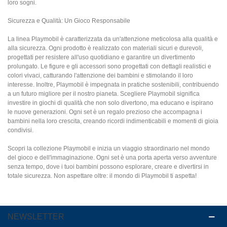
loro sogni.
Sicurezza e Qualità: Un Gioco Responsabile
La linea Playmobil è caratterizzata da un'attenzione meticolosa alla qualità e
alla sicurezza. Ogni prodotto è realizzato con materiali sicuri e durevoli,
progettati per resistere all'uso quotidiano e garantire un divertimento
prolungato. Le figure e gli accessori sono progettati con dettagli realistici e
colori vivaci, catturando l'attenzione dei bambini e stimolando il loro
interesse. Inoltre, Playmobil è impegnata in pratiche sostenibili, contribuendo
a un futuro migliore per il nostro pianeta. Scegliere Playmobil significa
investire in giochi di qualità che non solo divertono, ma educano e ispirano
le nuove generazioni. Ogni set è un regalo prezioso che accompagna i
bambini nella loro crescita, creando ricordi indimenticabili e momenti di gioia
condivisi.
Scopri la collezione Playmobil e inizia un viaggio straordinario nel mondo
del gioco e dell'immaginazione. Ogni set è una porta aperta verso avventure
senza tempo, dove i tuoi bambini possono esplorare, creare e divertirsi in
totale sicurezza. Non aspettare oltre: il mondo di Playmobil ti aspetta!
NEWSLETTER