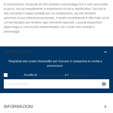
In conclusione, l'acquisto di mini animali e personaggi non è solo una scelta
di gioco, ma un investimento in esperienze ricche e significative. Sia che tu
stia cercando il regalo perfetto per un compleanno, sia che desideri
arricchire la tua collezione personale, il nostro assortimento ti offre tutto ciò di
cui hai bisogno per rendere ogni momento speciale. Lasciati trasportare
dalla magia e crea ricordi indimenticabili con i nostri mini animali e
personaggi.
NEWSLETTER
Registrati alla nostra Newsletter per ricevere in anteprima le novità e
promozioni.
Accetto le
condizioni generali
e l'
informativa privacy
INFORMAZIONI