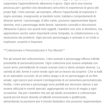
supportare l'apprendimento attraverso il gioco. Ogni set è una risorsa
preziosa per i genitori che desiderano arricchire le esperienze di gioco dei
propri figli. I mini animali, ad esempio, offrono l'opportunità di esplorare il
regno animale, insegnando ai bambini nomi, habitat e comportamenti di
diverse specie. I personaggi, d’altro canto, possono rappresentare figure
storiche, eroi o personaggi delle favole, ispirando curiosità e discussioni.
Attraverso il gioco con questi mini oggetti, i bambini non solo si divertono, ma
apprendono anche valori importanti come l'empatia, la collaborazione e la
risoluzione dei problemi. Ogni piccolo personaggio e animale è un invito a
esplorare, scoprire e imparare.
**Collezionare e Personalizzare il Tuo Mondo**
Per gli amanti del collezionismo, i mini animali e personaggi offrono infinite
possibilità di personalizzazione. Ogni collezione può essere ampliata con
nuovi arrivi, permettendo di creare scenari unici e storie sempre diverse. La
varietà di stili, forme e colori rende ogni set un tesoro da scoprire. Che si tratti
di un adorabile cucciolo, di un mitico drago o di un personaggio di un film
amato, ogni pezzo può essere il protagonista di un’avventura personalizzata.
Inoltre, i mini animali e personaggi sono perfetti per decorare stanze o per
essere utilizzati in eventi speciali, aggiungendo un tocco di magia a ogni
occasione. Sia per i bambini che per gli adulti, possedere e collezionare
questi piccoli tesori diventa un'attività emozionante e gratificante,
alimentando la passione per il mondo fantastico che possono rappresentare.