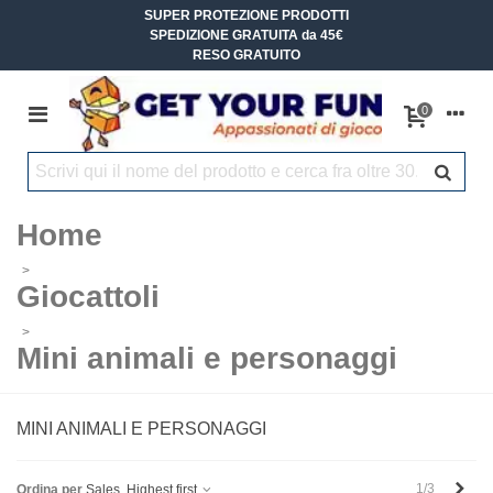
SUPER PROTEZIONE PRODOTTI
SPEDIZIONE GRATUITA da 45€
RESO GRATUITO
0
Home
>
Giocattoli
>
Mini animali e personaggi
MINI ANIMALI E PERSONAGGI
Succ
1/3
Ordina per
Sales, Highest first