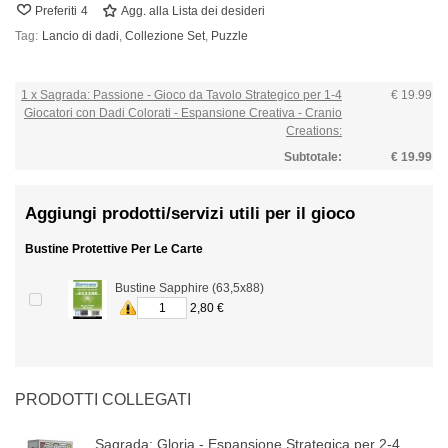
Preferiti
4
Agg. alla Lista dei desideri
Tag:
Lancio di dadi
,
Collezione Set
,
Puzzle
1 x Sagrada: Passione - Gioco da Tavolo Strategico per 1-4
€ 19.99
Giocatori con Dadi Colorati - Espansione Creativa - Cranio
Creations:
Subtotale:
€ 19.99
Aggiungi prodotti/servizi utili per il gioco
Bustine Protettive Per Le Carte
Bustine Sapphire (63,5x88)
2,80 €
PRODOTTI COLLEGATI
Sagrada: Gloria - Espansione Strategica per 2-4...