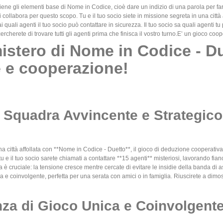
ne gli elementi base di Nome in Codice, cioè dare un indizio di una parola per far
 collabora per questo scopo. Tu e il tuo socio siete in missione segreta in una città a
 quali agenti il tuo socio può contattare in sicurezza. Il tuo socio sa quali agenti 
ercherete di trovare tutti gli agenti prima che finisca il vostro turno.E’ un gioco coop
mistero di Nome in Codice - D
 e cooperazione!
 Squadra Avvincente e Strategico
na città affollata con **Nome in Codice - Duetto**, il gioco di deduzione cooperativ
tu e il tuo socio sarete chiamati a contattare **15 agenti** misteriosi, lavorando fia
è cruciale: la tensione cresce mentre cercate di evitare le insidie della banda di ass
 e coinvolgente, perfetta per una serata con amici o in famiglia. Riuscirete a dimost
za di Gioco Unica e Coinvolgent