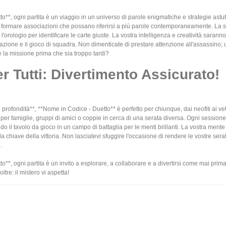
**, ogni partita è un viaggio in un universo di parole enigmatiche e strategie astut
di formare associazioni che possano riferirsi a più parole contemporaneamente. La 
l'orologio per identificare le carte giuste. La vostra intelligenza e creatività sarann
orazione e il gioco di squadra. Non dimenticate di prestare attenzione all'assassin
e la missione prima che sia troppo tardi?
r Tutti: Divertimento Assicurato!
 profondità**, **Nome in Codice - Duetto** è perfetto per chiunque, dai neofiti ai ve
 per famiglie, gruppi di amici o coppie in cerca di una serata diversa. Ogni session
ndo il tavolo da gioco in un campo di battaglia per le menti brillanti. La vostra mente
la chiave della vittoria. Non lasciatevi sfuggire l'occasione di rendere le vostre s
.
**, ogni partita è un invito a esplorare, a collaborare e a divertirsi come mai prima
tre: il mistero vi aspetta!