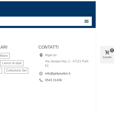
ARI
CONTATTI
0
Rigel srl
a Mano
Carrello
Via Jacopo Feo, 2 - 47121 Forlì
Lancio di dadi
FC
o
Collezione Set
info@getyourfun.it
0543 31436