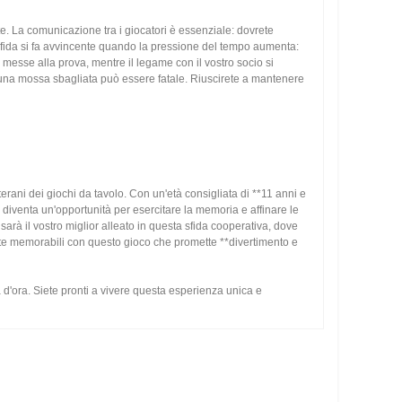
e. La comunicazione tra i giocatori è essenziale: dovrete
sfida si fa avvincente quando la pressione del tempo aumenta:
o messe alla prova, mentre il legame con il vostro socio si
o; una mossa sbagliata può essere fatale. Riuscirete a mantenere
terani dei giochi da tavolo. Con un'età consigliata di **11 anni e
e diventa un'opportunità per esercitare la memoria e affinare le
 sarà il vostro miglior alleato in questa sfida cooperativa, dove
erate memorabili con questo gioco che promette **divertimento e
 d'ora. Siete pronti a vivere questa esperienza unica e