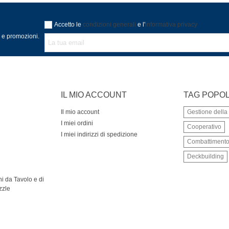
Accetto le
condizioni generali
e l'
informativa privacy
à e promozioni.
IL MIO ACCOUNT
TAG POPOL
Il mio account
Gestione dell
I miei ordini
Cooperativo
I miei indirizzi di spedizione
Combattiment
Deckbuilding
i da Tavolo e di
zzle