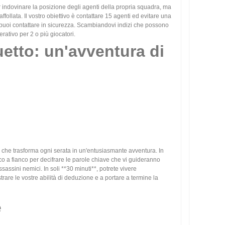
 indovinare la posizione degli agenti della propria squadra, ma
ffollata. Il vostro obiettivo è contattare 15 agenti ed evitare una
tu puoi contattare in sicurezza. Scambiandovi indizi che possono
erativo per 2 o più giocatori.
uetto: un'avventura di
a che trasforma ogni serata in un'entusiasmante avventura. In
nco a fianco per decifrare le parole chiave che vi guideranno
assini nemici. In soli **30 minuti**, potrete vivere
rare le vostre abilità di deduzione e a portare a termine la
e