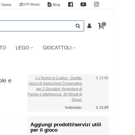
GYF Music
F Game
Blog
0
TO
LEGO
GIOCATTOLI
1 x Nome in Codice - Duetto:
€ 23.99
ole e
Gioco di Deduzione Cooperativa
per 2 Giocatori, Avventura di
Parole e Intelligenza, 30 Minuti di
Divert:
Subtotale:
€ 23.99
Aggiungi prodotti/servizi utili
per il gioco