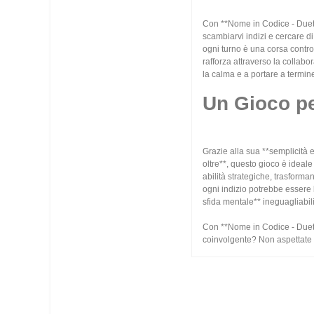
Con **Nome in Codice - Duetto
scambiarvi indizi e cercare 
ogni turno è una corsa contro 
rafforza attraverso la collab
la calma e a portare a termin
Un Gioco pe
Grazie alla sua **semplicità e
oltre**, questo gioco è ideale
abilità strategiche, trasforma
ogni indizio potrebbe essere 
sfida mentale** ineguagliabili
Con **Nome in Codice - Duetto
coinvolgente? Non aspettate ol