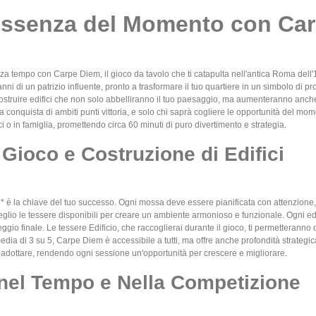
'Essenza del Momento con Ca
za tempo con Carpe Diem, il gioco da tavolo che ti catapulta nell'antica Roma dell'
panni di un patrizio influente, pronto a trasformare il tuo quartiere in un simbolo di 
ostruire edifici che non solo abbelliranno il tuo paesaggio, ma aumenteranno anche l
 conquista di ambiti punti vittoria, e solo chi saprà cogliere le opportunità del mo
ci o in famiglia, promettendo circa 60 minuti di puro divertimento e strategia.
 Gioco e Costruzione di Edifici
** è la chiave del tuo successo. Ogni mossa deve essere pianificata con attenzione, 
meglio le tessere disponibili per creare un ambiente armonioso e funzionale. Ogni edif
ggio finale. Le tessere Edificio, che raccoglierai durante il gioco, ti permetteranno di
ia di 3 su 5, Carpe Diem è accessibile a tutti, ma offre anche profondità strategica p
ai adottare, rendendo ogni sessione un'opportunità per crescere e migliorare.
nel Tempo e Nella Competizione