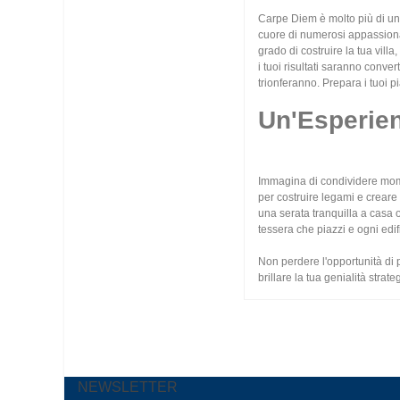
Carpe Diem è molto più di un 
cuore di numerosi appassionat
grado di costruire la tua villa
i tuoi risultati saranno conve
trionferanno. Prepara i tuoi pi
Un'Esperie
Immagina di condividere mome
per costruire legami e creare 
una serata tranquilla a casa 
tessera che piazzi e ogni edifi
Non perdere l'opportunità di 
brillare la tua genialità stra
NEWSLETTER