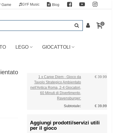
GYF Music
F Game
Blog
0
TO
LEGO
GIOCATTOLI
ientato
1 x Carpe Diem - Gioco da
€ 39.99
Tavolo Strategico Ambientato
nell'Antica Roma, 2-4 Giocatori,
60 Minuti di Divertimento,
Ravensburger:
Subtotale:
€ 39.99
Aggiungi prodotti/servizi utili
per il gioco