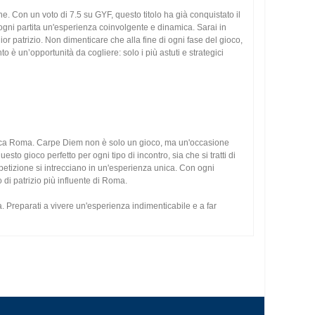
e. Con un voto di 7.5 su GYF, questo titolo ha già conquistato il
ogni partita un'esperienza coinvolgente e dinamica. Sarai in
iglior patrizio. Non dimenticare che alla fine di ogni fase del gioco,
o è un’opportunità da cogliere: solo i più astuti e strategici
antica Roma. Carpe Diem non è solo un gioco, ma un'occasione
to gioco perfetto per ogni tipo di incontro, sia che si tratti di
petizione si intrecciano in un'esperienza unica. Con ogni
o di patrizio più influente di Roma.
. Preparati a vivere un'esperienza indimenticabile e a far