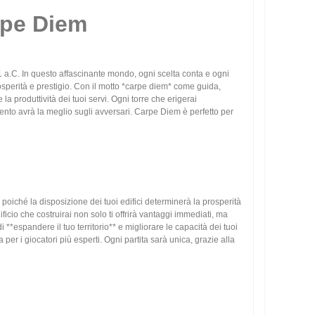
rpe Diem
1 a.C. In questo affascinante mondo, ogni scelta conta e ogni
prosperità e prestigio. Con il motto *carpe diem* come guida,
a produttività dei tuoi servi. Ogni torre che erigerai
mento avrà la meglio sugli avversari. Carpe Diem è perfetto per
poiché la disposizione dei tuoi edifici determinerà la prosperità
icio che costruirai non solo ti offrirà vantaggi immediati, ma
 **espandere il tuo territorio** e migliorare le capacità dei tuoi
er i giocatori più esperti. Ogni partita sarà unica, grazie alla