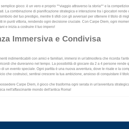
semplice gioco: è un vero e proprio **viaggio attraverso la storia** e la competizion
i. La combinazione di pianificazione strategica e interazione tra i giocatori rende 
, simbolo del tuo prestigio, mentre ti sfidi con gli avversari per ottenere il titolo di m
rtiti in punti vittoria, rendendo ogni decisione cruciale. Con Carpe Diem, ogni moment
ani e inizia a costruire il tuo impero!
nza Immersiva e Condivisa
nti indimenticabili con amici e familiari, immersi in un'atmosfera che ricorda l'
ricordi che dureranno nel tempo. La possibilità di giocare da 2 a 4 persone rende ques
o di un evento speciale. Ogni partita è una nuova avventura, dove le risate e la com
cio che costruisci, sentirai crescere la tua ambizione, ansioso di conquistare il titol
possedere Carpe Diem, il gioco che trasforma ogni serata in un'avventura strategica
tegica nell'affascinante mondo dell'antica Roma!