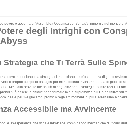
il tuo potere e governare l'Assemblea Oceanica del Senato? Immergiti nel mondo di 
Potere degli Intrighi con Consp
 Abyss
 Strategia che Ti Terrà Sulle Spin
iverso dove la tensione e la strategia si intrecciano in un'esperienza di gioco avvinc
 vero e proprio campo di battaglia per menti brillanti. Con una durata di gioco di soli 
ndono. Metti alla prova le tue abilità di negoziazione e strategia mentre recluti i Lo
rendi può essere la chiave per affermare la tua supremazia o il tuo definitivo falli
ioco ideale per 2-4 giocatori, pronto a regalarti momenti di pura adrenalina e divert
nza Accessibile ma Avvincente
co; è un'esperienza che sfida e intrattiene, combinando meccaniche di **card draft