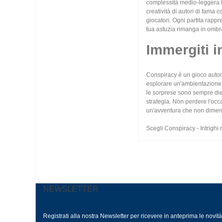
complessità medio-leggera lo 
creatività di autori di fama 
giocatori. Ogni partita rappr
tua astuzia rimanga in ombra
Immergiti i
Conspiracy è un gioco autonom
esplorare un'ambientazione ri
le sorprese sono sempre diet
strategia. Non perdere l'occ
un'avventura che non diment
Scegli Conspiracy - Intrighi 
NEWSLETTER
Registrati alla nostra Newsletter per ricevere in anteprima le novit