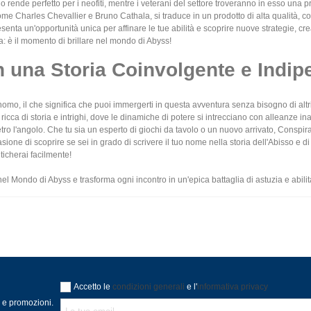
rende perfetto per i neofiti, mentre i veterani del settore troveranno in esso una prof
come Charles Chevallier e Bruno Cathala, si traduce in un prodotto di alta qualità, 
esenta un'opportunità unica per affinare le tue abilità e scoprire nuove strategie, cr
: è il momento di brillare nel mondo di Abyss!
n una Storia Coinvolgente e Indi
o, il che significa che puoi immergerti in questa avventura senza bisogno di altri tito
cca di storia e intrighi, dove le dinamiche di potere si intrecciano con alleanze ina
ro l'angolo. Che tu sia un esperto di giochi da tavolo o un nuovo arrivato, Conspira
asione di scoprire se sei in grado di scrivere il tuo nome nella storia dell'Abisso e
icherai facilmente!
nel Mondo di Abyss e trasforma ogni incontro in un'epica battaglia di astuzia e abilità
Accetto le
condizioni generali
e l'
informativa privacy
à e promozioni.