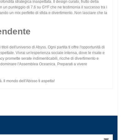
ondità strategica inaspettata. Il design curato, frutto della
con un punteggio di 7.6 su GYF che ne testimonia il successo tra i
eando un mix perfetto di sfida e divertimento. Non lasciare che la
pendente
li dell'universo di Abyss. Ogni partita ti offre l'opportunità di
spettate. Vivrai un'esperienza sociale intensa, dove le risate e
cy promette serate indimenticabili, ricche di divertimento e
 di dominare l'Assemblea Oceanica. Preparati a vivere
. Il mondo dell'Abisso ti aspetta!