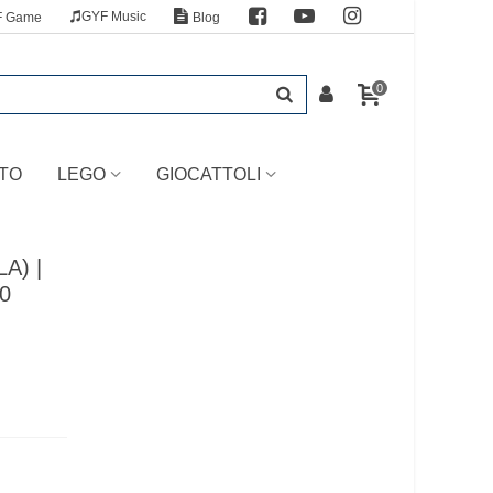
GYF Music
F Game
Blog
0
TO
LEGO
GIOCATTOLI
LA) |
30