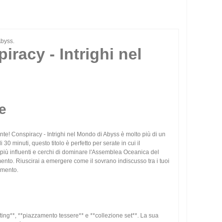
Abyss.
iracy - Intrighi nel
e
ente! Conspiracy - Intrighi nel Mondo di Abyss è molto più di un
30 minuti, questo titolo è perfetto per serate in cui il
rd più influenti e cerchi di dominare l'Assemblea Oceanica del
mento. Riuscirai a emergere come il sovrano indiscusso tra i tuoi
imento.
ing**, **piazzamento tessere** e **collezione set**. La sua