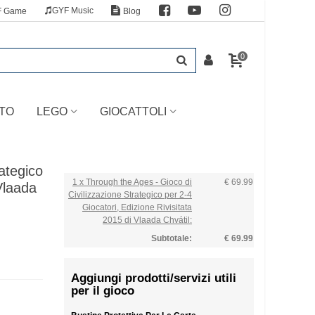
GYF Music
F Game
Blog
0
TO
LEGO
GIOCATTOLI
ategico
1 x Through the Ages - Gioco di
€ 69.99
Vlaada
Civilizzazione Strategico per 2-4
Giocatori, Edizione Rivisitata
2015 di Vlaada Chvátil:
Subtotale:
€ 69.99
Aggiungi prodotti/servizi utili
per il gioco