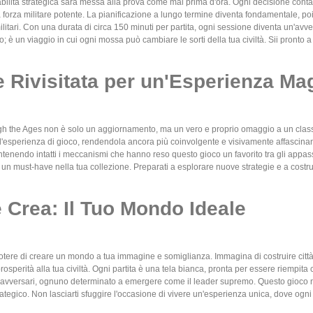
abilità strategica sarà messa alla prova come mai prima d'ora. Ogni decisione conta: 
forza militare potente. La pianificazione a lungo termine diventa fondamentale, poic
militari. Con una durata di circa 150 minuti per partita, ogni sessione diventa un'av
; è un viaggio in cui ogni mossa può cambiare le sorti della tua civiltà. Sii pronto a 
 Rivisitata per un'Esperienza Ma
h the Ages non è solo un aggiornamento, ma un vero e proprio omaggio a un classi
l'esperienza di gioco, rendendola ancora più coinvolgente e visivamente affascinant
enendo intatti i meccanismi che hanno reso questo gioco un favorito tra gli appassi
un must-have nella tua collezione. Preparati a esplorare nuove strategie e a costruir
 Crea: Il Tuo Mondo Ideale
 potere di creare un mondo a tua immagine e somiglianza. Immagina di costruire cit
sperità alla tua civiltà. Ogni partita è una tela bianca, pronta per essere riempita 
i avversari, ognuno determinato a emergere come il leader supremo. Questo gioco no
rategico. Non lasciarti sfuggire l'occasione di vivere un'esperienza unica, dove ogni sc