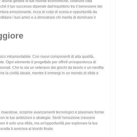
dovrai gestire le tue risorse economiche, costruire città
hé il tuo successo dipende dall'equilibrio tra il benessere dei
ventura emozionante, ricca di colpi di scena e opportunità da
sfidare i tuoi amici e a dimostrare chi merita di dominare il
ggiore
co intramontabile. Con nuovi componenti di alta qualità,
e. Ogni elemento è progettato per offrirti un'esperienza di
onati. Che tu sia un veterano dei giochi da tavolo o un neofita
e la civiltà ideale, mentre ti immergi in un mondo di sfide e
tà maestose, scoprire avanzamenti tecnologici e plasmare forme
con le tue ambizioni e strategie. Senti l'emozione crescere
n è solo una sfida, ma un'opportunità per esplorare la tua
elta ti avvicina al trionfo finale.