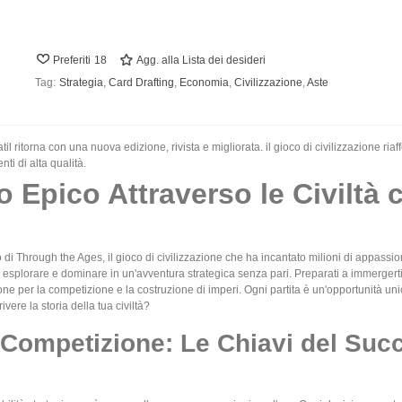
Preferiti
18
Agg. alla Lista dei desideri
Tag:
Strategia
,
Card Drafting
,
Economia
,
Civilizzazione
,
Aste
il ritorna con una nuova edizione, rivista e migliorata. il gioco di civilizzazione riaf
i di alta qualità.
o Epico Attraverso le Civiltà
i Through the Ages, il gioco di civilizzazione che ha incantato milioni di appassion
e, esplorare e dominare in un'avventura strategica senza pari. Preparati a immerger
e per la competizione e la costruzione di imperi. Ogni partita è un'opportunità uni
rivere la storia della tua civiltà?
e Competizione: Le Chiavi del Suc