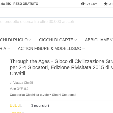
 da 45€ - RESO GRATUITO
Gift Card
GY
CHI DI RUOLO
GIOCHI DI CARTE
ABBIGLIAMEN
RIA
ACTION FIGURE & MODELLISMO
Through the Ages - Gioco di Civilizzazione Str
per 2-4 Giocatori, Edizione Rivisitata 2015 di 
Chvátil
di
Vlaada Chvátil
Voto GYF: 8.2
Categoria: Giochi da tavolo > Giochi Gestionali
3
recensioni