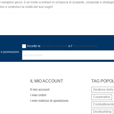
semplice gioco: è un invito a entrare in un'epoca di scoperte, conquiste e strategie.
ino e costruisci la civiltà dei tuoi sogni!
Accetto le
condizioni generali
e l'
informativa privacy
à e promozioni.
IL MIO ACCOUNT
TAG POPOL
Il mio account
Gestione dell
I miei ordini
Cooperativo
I miei indirizzi di spedizione
Combattiment
Deckbuilding