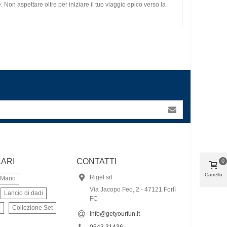
 Non aspettare oltre per iniziare il tuo viaggio epico verso la
ARI
CONTATTI
0
Carrello
Rigel srl
a Mano
Via Jacopo Feo, 2 - 47121 Forlì
Lancio di dadi
FC
o
Collezione Set
info@getyourfun.it