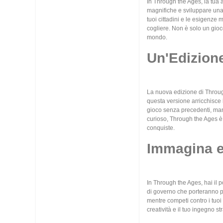
In Through the Ages, la tua 
magnifiche e sviluppare una 
tuoi cittadini e le esigenze 
cogliere. Non è solo un gioco
mondo.
Un'Edizione
La nuova edizione di Throug
questa versione arricchisce 
gioco senza precedenti, mant
curioso, Through the Ages è 
conquiste.
Immagina e
In Through the Ages, hai il
di governo che porteranno pro
mentre competi contro i tuo
creatività e il tuo ingegno st