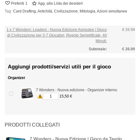
Preferiti
1
Agg. alla Lista dei desideri
Tag:
Card Drafting
,
Antichità
,
Civilizzazione
,
Mitologia
,
Azioni simultanee
1 x 7 Wonders: Leaders - Nuova Edizione Asmodee | Gioco
€ 26.99
di Civilizzazione per 3-7 Giocatori, Regole Semplificate, 40
Minuti:
Subtotale:
€ 26.99
Aggiungi prodotti/servizi utili per il gioco
Organizer
7 Wonders - Nuova edizione - Organizer interno
15,50 €
PRODOTTI COLLEGATI
7 Wonders - Nuova Edizione | Gioco da Tavolo...