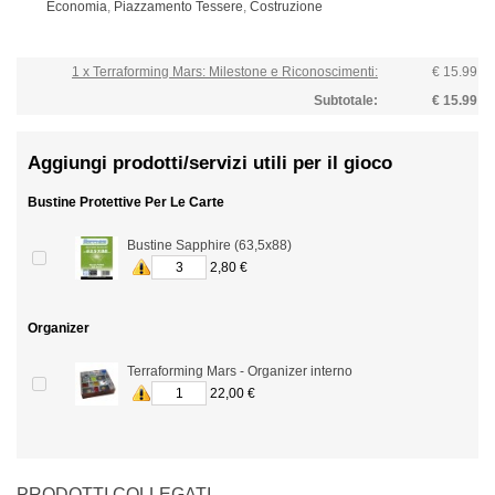
Economia
,
Piazzamento Tessere
,
Costruzione
1 x Terraforming Mars: Milestone e Riconoscimenti:
€ 15.99
Subtotale:
€ 15.99
Aggiungi prodotti/servizi utili per il gioco
Bustine Protettive Per Le Carte
Bustine Sapphire (63,5x88)
2,80 €
Organizer
Terraforming Mars - Organizer interno
22,00 €
PRODOTTI COLLEGATI