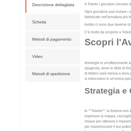
A Toledo i giocatori cercano di
Descrizione dettagliata
Ogni giocatore può inviare i s
fabbricate nell'armatura più
Scheda
Inoltre ci sono due taverne (in
C'è molto da scoprire a Toled
Metodi di pagamento
Scopri l'A
Video
Immergiti in un'affascinante 
spagnola, dove la sfida di for
Metodi di spedizione
di fabbro sarà messa a dura pr
si intrecciano in un'unica epi
Strategia e 
In **Toledo**, la fortuna non è
esplorare la mappa, raccoglier
chiave per ottenere il massimo
per massimizzare il tuo poten