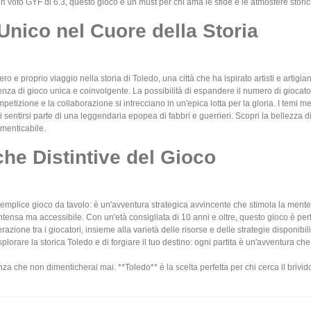
 voto GYF di 6.3, questo gioco è un must per chi ama le sfide e le atmosfere storic
Unico nel Cuore della Storia
o e proprio viaggio nella storia di Toledo, una città che ha ispirato artisti e artigia
nza di gioco unica e coinvolgente. La possibilità di espandere il numero di giocator
mpetizione e la collaborazione si intrecciano in un'epica lotta per la gloria. I temi 
 sentirsi parte di una leggendaria epopea di fabbri e guerrieri. Scopri la bellezza di 
imenticabile.
che Distintive del Gioco
semplice gioco da tavolo: è un'avventura strategica avvincente che stimola la mente 
ntensa ma accessibile. Con un'età consigliata di 10 anni e oltre, questo gioco è per
razione tra i giocatori, insieme alla varietà delle risorse e delle strategie disponi
lorare la storica Toledo e di forgiare il tuo destino: ogni partita è un'avventura che
za che non dimenticherai mai. **Toledo** è la scelta perfetta per chi cerca il brivi