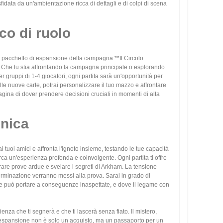
idata da un'ambientazione ricca di dettagli e di colpi di scena
co di ruolo
rto pacchetto di espansione della campagna **Il Circolo
. Che tu stia affrontando la campagna principale o esplorando
er gruppi di 1-4 giocatori, ogni partita sarà un'opportunità per
lle nuove carte, potrai personalizzare il tuo mazzo e affrontare
gina di dover prendere decisioni cruciali in momenti di alta
unica
i tuoi amici e affronta l'ignoto insieme, testando le tue capacità
erca un'esperienza profonda e coinvolgente. Ogni partita ti offre
perare prove ardue e svelare i segreti di Arkham. La tensione
terminazione verranno messi alla prova. Sarai in grado di
ione può portare a conseguenze inaspettate, e dove il legame con
enza che ti segnerà e che ti lascerà senza fiato. Il mistero,
esta espansione non è solo un acquisto, ma un passaporto per un