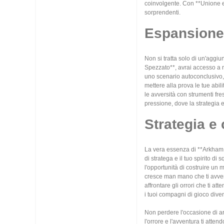
coinvolgente. Con **Unione e 
sorprendenti.
Espansione 
Non si tratta solo di un'aggiu
Spezzato**, avrai accesso a n
uno scenario autoconclusivo, *
mettere alla prova le tue abil
le avversità con strumenti fr
pressione, dove la strategia e
Strategia e
La vera essenza di **Arkham Ho
di stratega e il tuo spirito d
l'opportunità di costruire un 
cresce man mano che ti avvent
affrontare gli orrori che ti 
i tuoi compagni di gioco div
Non perdere l'occasione di arr
l'orrore e l'avventura ti atte