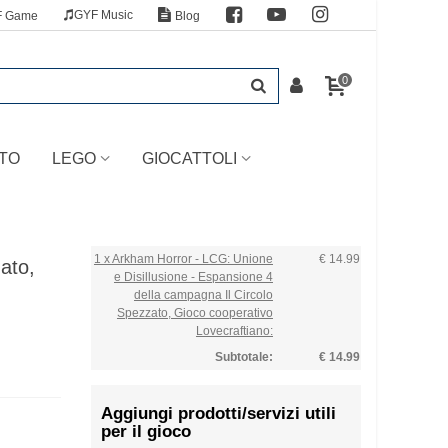
GYF Music
F Game
Blog
0
TO
LEGO
GIOCATTOLI
1 x Arkham Horror - LCG: Unione
€ 14.99
ato,
e Disillusione - Espansione 4
della campagna Il Circolo
Spezzato, Gioco cooperativo
Lovecraftiano:
Subtotale:
€ 14.99
Aggiungi prodotti/servizi utili
per il gioco