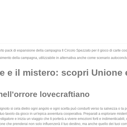
arto pack di espansione della campagna Il Circolo Spezzato per il gioco di carte c
guimento della campagna, utilizzabile in alternativa anche come scenario autoconclusiv
re e il mistero: scopri Unione 
ell'orrore lovecraftiano
ignoto si cela dietro ogni angolo e ogni scelta può condurti verso la salvezza o la
tuo tavolo da gioco in un'epica avventura cooperativa. Preparati a esplorare misteri 
estigatore e inizia un viaggio che ti porterà a vivere emozioni forti e indimenticabili, 
one che prenderai non solo influenzerà il tuo destino, ma anche quello dei tuoi c