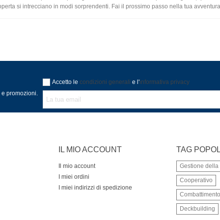
perta si intrecciano in modi sorprendenti. Fai il prossimo passo nella tua avventura 
Accetto le
condizioni generali
e l'
informativa privacy
à e promozioni.
IL MIO ACCOUNT
TAG POPOL
Il mio account
Gestione dell
I miei ordini
Cooperativo
I miei indirizzi di spedizione
Combattiment
Deckbuilding