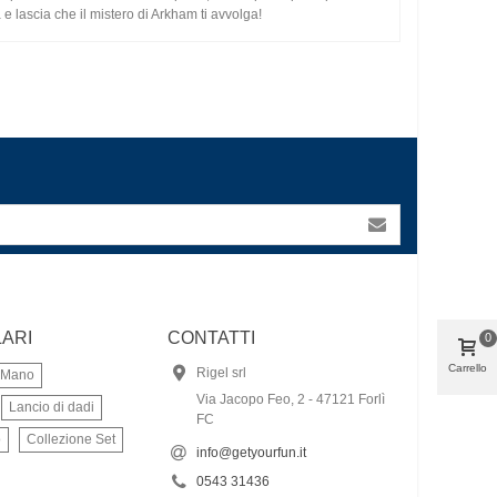
e lascia che il mistero di Arkham ti avvolga!
ARI
CONTATTI
0
Carrello
Rigel srl
a Mano
Via Jacopo Feo, 2 - 47121 Forlì
Lancio di dadi
FC
o
Collezione Set
info@getyourfun.it
0543 31436