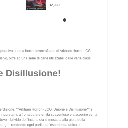
32,99 €
ooperativo a tema horror lovecraftiano di Arkham Horror LCG.
o, oltre ad una serie di carte utilizzabili dalle varie classi
e Disillusione!
 perdizione. **Arkham Horror - LCG: Unione e Disillusione** è
inquietanti, a fronteggiare entità spaventose e a scoprire verità
dove il brivido dell'incertezza si mescola alla gioia della
ompagni, rendendo ogni partita un'esperienza unica e