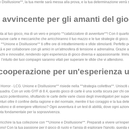
Disillusione**, la tua mente sarà messa alla prova, e la tua determinazione verrà sf
avvincente per gli amanti del gio
nta al tuo gioco, ma di un vero e proprio **catalizzatore di avventure**! Con il qua
uove carte e meccaniche che arricchiranno il tuo mazzo e le tue strategie di gioco
*Unione e Disillusione** ti offre ore di intrattenimento e sfide stimolanti. Perfetto p
ità e per collaborare con gli amici in un'atmosfera di tensione e adrenalina. Grazie a
eschi e innovativi, rendendo ogni esperienza di gioco diversa e appassionante. Imma
 l’intuito dei tuoi compagni saranno vitali per superare le sfide che vi attendono.
 cooperazione per un'esperienza 
rror - LCG: Unione e Disillusione** risiede nella **strategia collettiva**. Unisciti a
i squadra. Con un voto GYF di 8.4, questo gioco di carte è una scelta sicura per chi c
mazzo potentissimo, sfruttando le carte delle varie classi degli investigatori per su
uri oltre il confine della ragione e del normale, mentre il tuo coraggio e la tua de
attendono e di emergere vittorioso? Ogni avventura è un test di abilità, dove ogni az
enta fondamentale per la sopravvivenza.
icchire la tua collezione con **Unione e Disillusione**. Preparati a vivere un'esperi
ndono! Con la tua passione per il gioco di ruolo e l'ansia di esplorare l'ignoto, qu