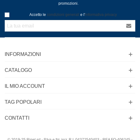
promozioni.
Accetto le
condizioni generali
e l'
informativa privacy
INFORMAZIONI
CATALOGO
IL MIO ACCOUNT
TAG POPOLARI
CONTATTI
© 2019-25 Rigel srl - P.Iva e Nr. iscr. R.I. 04372540403 - REA FO-406245 -