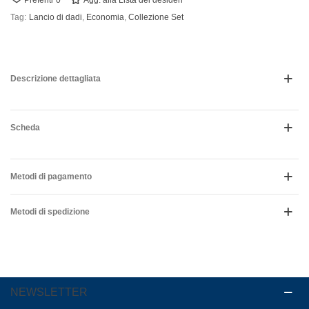
Preferiti
0
Agg. alla Lista dei desideri
Tag:
Lancio di dadi
,
Economia
,
Collezione Set
Descrizione dettagliata
Scheda
Metodi di pagamento
Metodi di spedizione
NEWSLETTER