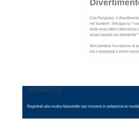
Divertiment
Con Pengoloo, il divertimento
nei bambini. Sviluppa la **con
delle uova attira l'attenzion
scopri quanto sia divertente 
Non perdere l'occasione di p
ora e preparati a vivere emozi
NEWSLETTER
Registrati alla nostra Newsletter per ricevere in anteprima le novit