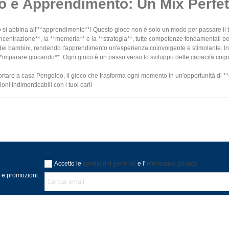
o e Apprendimento: Un Mix Perfet
 si abbina all'**apprendimento**! Questo gioco non è solo un modo per passare il t
centrazione**, la **memoria** e la **strategia**, tutte competenze fondamentali per 
e dei bambini, rendendo l'apprendimento un'esperienza coinvolgente e stimolante. I
**imparare giocando**. Ogni gioco è un passo verso lo sviluppo delle capacità cogni
ortare a casa Pengoloo, il gioco che trasforma ogni momento in un'opportunità di *
oni indimenticabili con i tuoi cari!
Accetto le
condizioni generali
e l'
informativa privacy
à e promozioni.