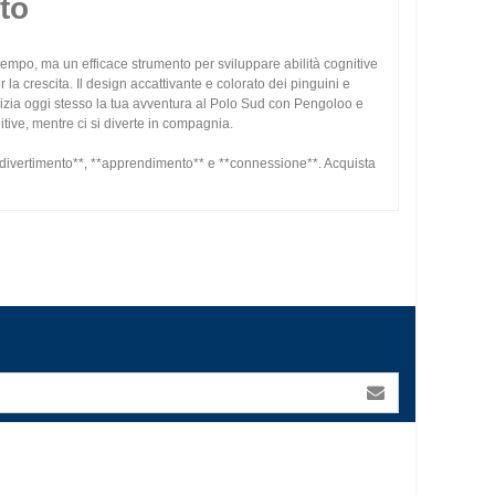
to
empo, ma un efficace strumento per sviluppare abilità cognitive
la crescita. Il design accattivante e colorato dei pinguini e
nizia oggi stesso la tua avventura al Polo Sud con Pengoloo e
tive, mentre ci si diverte in compagnia.
*divertimento**, **apprendimento** e **connessione**. Acquista