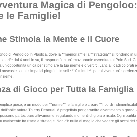
vventura Magica di Pengoloo:
 le Famiglie!
e Stimola la Mente e il Cuore
ndo di Pengoloo In Plastica, dove la **memoria** e la **strategia** si fondono in u
catori** dai 4 anni in su, ti trasporterà in un'emozionante avventura al Polo Sud. Co
ta un'opportunità unica per stimolare la tua mente e divertirti. Lancia i dadi colorati
 nascoste sotto i simpatici pinguini. In soli **10 minuti**, potrai vivere un'esperie
 insieme.
za di Gioco per Tutta la Famiglia
plice gioco; è un modo per **riunire** le famiglie e creare **ricordi indimenticabili
o dall'abile autore Thierry Denoual, è progettato per garantire divertimento a grandi
 possono partecipare attivamente, regalando momenti di gioia e risate. Ogni partita 
ia avvincente tra risate e strategie. Non c'è nulla di meglio che vedere gli occhi de