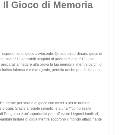
 Il Gioco di Memoria
n'esperienza di gioco avvincente. Questo straordinario gioco di
n i suoi **12 adorabili pinguini di plastica** e le **12 uova
 e preparati a mettere alla prova la tua memoria, mentre cerchi di
nza ludica intensa e coinvolgente, perfetta anche per chi ha poco
**. Ideale per serate di gioco con amici o per le riunioni
 e piccini. Grazie a regole semplici e a una **complessità
di Pengoloo è un'opportunità per rafforzare i legami familiari,
i bambini brillare di gioia mentre scoprono il mondo affascinante