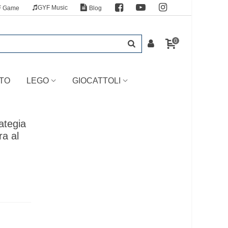
GYF Music
F Game
Blog
0
TO
LEGO
GIOCATTOLI
ategia
ra al