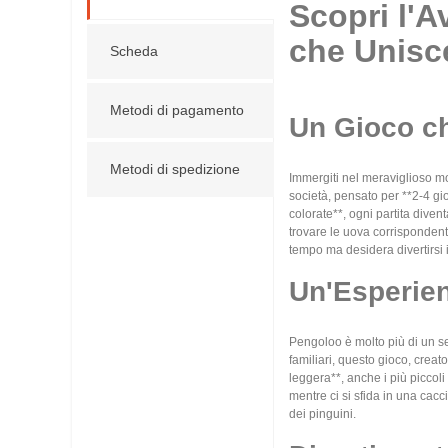
Scopri l'A
che Unisce
Scheda
Metodi di pagamento
Un Gioco ch
Metodi di spedizione
Immergiti nel meraviglioso mo
società, pensato per **2-4 gio
colorate**, ogni partita diven
trovare le uova corrispondenti
tempo ma desidera divertirsi
Un'Esperien
Pengoloo è molto più di un sem
familiari, questo gioco, creat
leggera**, anche i più piccoli
mentre ci si sfida in una cacc
dei pinguini.