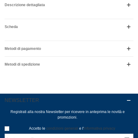
Descrizione dettagliata
Scheda
Metodi di pagamento
Metodi di spedizione
NEWSLETTER
Registrati alla nostra Newsletter per ricevere in anteprima le novità e
promozioni.
Accetto le
condizioni generali
e l'
informativa privacy