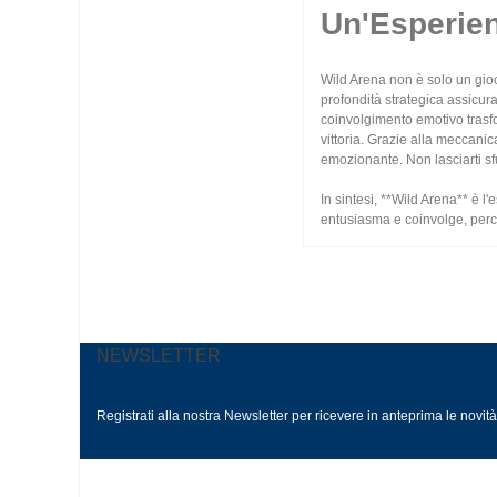
Un'Esperien
Wild Arena non è solo un gioco
profondità strategica assicura
coinvolgimento emotivo trasfor
vittoria. Grazie alla meccanic
emozionante. Non lasciarti sfu
In sintesi, **Wild Arena** è l
entusiasma e coinvolge, perc
NEWSLETTER
Registrati alla nostra Newsletter per ricevere in anteprima le novit