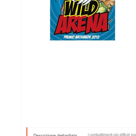
I combattimenti più difficili n
Descrizione dettagliata