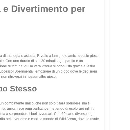
a e Divertimento per
 di strategia e astuzia. Rivolto a famiglie e amici, questo gioco
te. Con una durata di soli 30 minuti, ogni partita è un
e di fortuna: qui la vera vittoria si conquista grazie alla tua
el successo! Sperimenta l’emozione di un gioco dove le decisioni
on ritroverai in nessun altro gioco.
mpo Stesso
n combattente unico, che non solo ti farà sorridere, ma ti
ità, arricchisce ogni partita, permettendo di esplorare infiniti
onta a sorprendere i tuoi avversari. Con 60 carte diverse, ogni
rilo nel divertente e caotico mondo di Wild Arena, dove le risate