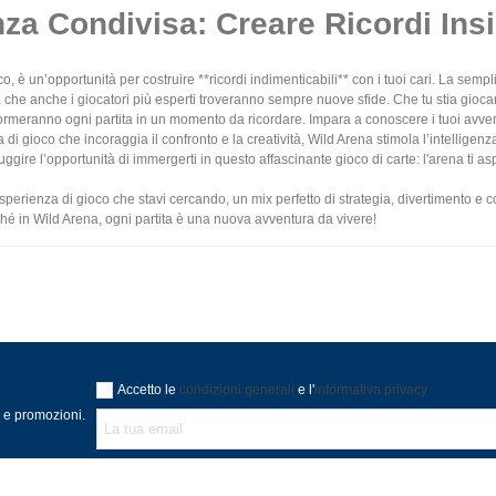
za Condivisa: Creare Ricordi Ins
, è un’opportunità per costruire **ricordi indimenticabili** con i tuoi cari. La sempli
 che anche i giocatori più esperti troveranno sempre nuove sfide. Che tu stia giocando
meranno ogni partita in un momento da ricordare. Impara a conoscere i tuoi avversari,
a di gioco che incoraggia il confronto e la creatività, Wild Arena stimola l’intelligenz
ggire l’opportunità di immergerti in questo affascinante gioco di carte: l'arena ti aspe
'esperienza di gioco che stavi cercando, un mix perfetto di strategia, divertimento e
hé in Wild Arena, ogni partita è una nuova avventura da vivere!
Accetto le
condizioni generali
e l'
informativa privacy
à e promozioni.