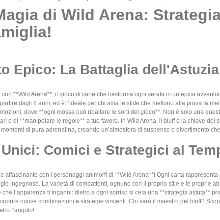
Magia di Wild Arena: Strategi
amiglia!
o Epico: La Battaglia dell'Astuzia
 con **Wild Arena**, il gioco di carte che trasforma ogni serata in un’epica avventura
partire dagli 8 anni, ed è l’ideale per chi ama le sfide che mettono alla prova la men
ozioni, dove **ogni mossa può ribaltare le sorti del gioco**. Non è solo una question
ari e di **manipolare le regole** a tuo favore. In Wild Arena, il bluff è la chiave d
n momenti di pura adrenalina, creando un’atmosfera di suspense e divertimento che n
Unici: Comici e Strategici al Te
e affascinante con i personaggi animorfi di **Wild Arena**! Ogni carta rappresenta u
egie ingegnose. La varietà di combattenti, ognuno con il proprio stile e le proprie abil
 che l’apparenza ti inganni: dietro a ogni sorriso si cela una **strategia astuta** pr
coprire nuove combinazioni e strategie vincenti. Chi sarà il maestro del bluff? Scop
tro l’angolo!