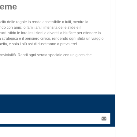
ieme
cità delle regole lo rende accessibile a tutti, mentre la
 con amici o familiari, l’intensità delle sfide e il
 sfida le loro intuizioni e divertiti a bluffare per ottenere la
a strategica e il pensiero critico, rendendo ogni sfida un viaggio
tta, e solo i più astuti riusciranno a prevalere!
 convivialità. Rendi ogni serata speciale con un gioco che