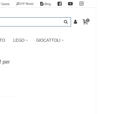
GYF Music
F Game
Blog
0
TO
LEGO
GIOCATTOLI
f per