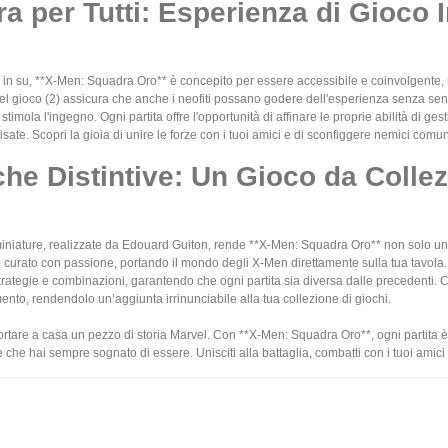
a per Tutti: Esperienza di Gioco 
i in su, **X-Men: Squadra Oro** è concepito per essere accessibile e coinvolgente, 
 gioco (2) assicura che anche i neofiti possano godere dell'esperienza senza sentir
stimola l'ingegno. Ogni partita offre l'opportunità di affinare le proprie abilità di
risate. Scopri la gioia di unire le forze con i tuoi amici e di sconfiggere nemici com
iche Distintive: Un Gioco da Colle
e miniature, realizzate da Edouard Guiton, rende **X-Men: Squadra Oro** non solo u
è curato con passione, portando il mondo degli X-Men direttamente sulla tua tavola
ategie e combinazioni, garantendo che ogni partita sia diversa dalle precedenti. 
imento, rendendolo un’aggiunta irrinunciabile alla tua collezione di giochi.
ortare a casa un pezzo di storia Marvel. Con **X-Men: Squadra Oro**, ogni partita
e che hai sempre sognato di essere. Unisciti alla battaglia, combatti con i tuoi amici 