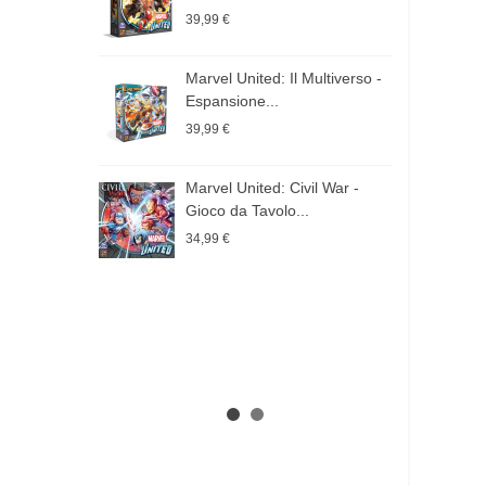
t
39,99 €
Marvel United: Il Multiverso -
2
Espansione...
M
39,99 €
E
2
Marvel United: Civil War -
Gioco da Tavolo...
X
34,99 €
E
1