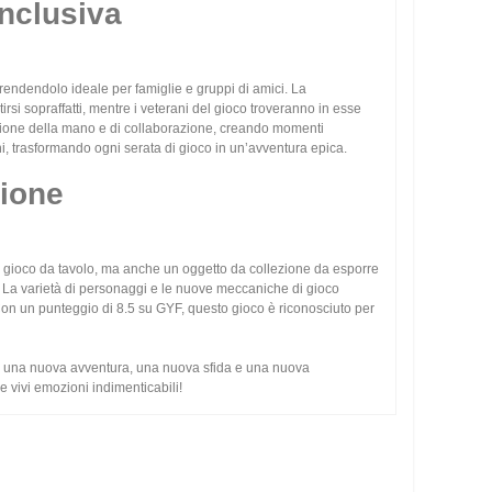
Inclusiva
rendendolo ideale per famiglie e gruppi di amici. La
si sopraffatti, mentre i veterani del gioco troveranno in esse
 gestione della mano e di collaborazione, creando momenti
uni, trasformando ogni serata di gioco in un’avventura epica.
zione
n gioco da tavolo, ma anche un oggetto da collezione da esporre
. La varietà di personaggi e le nuove meccaniche di gioco
Con un punteggio di 8.5 su GYF, questo gioco è riconosciuto per
 è una nuova avventura, una nuova sfida e una nuova
e vivi emozioni indimenticabili!