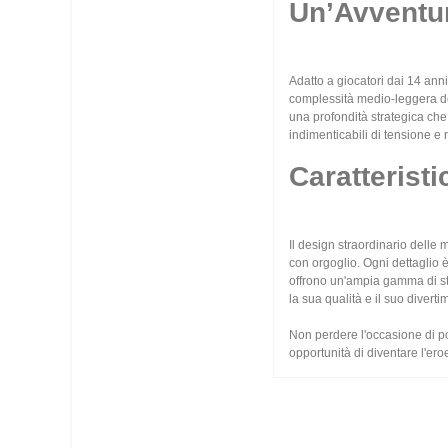
Un’Avventur
Adatto a giocatori dai 14 ann
complessità medio-leggera del
una profondità strategica che 
indimenticabili di tensione e 
Caratterist
Il design straordinario dell
con orgoglio. Ogni dettaglio 
offrono un'ampia gamma di str
la sua qualità e il suo divert
Non perdere l'occasione di p
opportunità di diventare l'ero