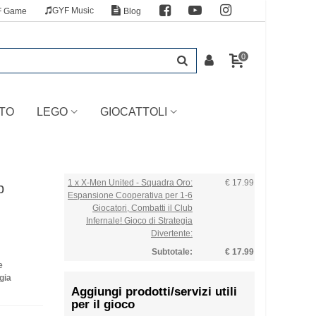
GYF Music
F Game
Blog
0
TO
LEGO
GIOCATTOLI
1 x X-Men United - Squadra Oro:
€ 17.99
b
Espansione Cooperativa per 1-6
Giocatori, Combatti il Club
Infernale! Gioco di Strategia
Divertente:
Subtotale:
€ 17.99
e
gia
Aggiungi prodotti/servizi utili
per il gioco