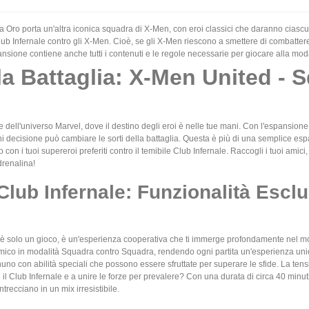
Oro porta un'altra iconica squadra di X-Men, con eroi classici che daranno ciascun
Club Infernale contro gli X-Men. Cioè, se gli X-Men riescono a smettere di combatter
nsione contiene anche tutti i contenuti e le regole necessarie per giocare alla mo
lla Battaglia: X-Men United -
e dell'universo Marvel, dove il destino degli eroi è nelle tue mani. Con l'espansio
i decisione può cambiare le sorti della battaglia. Questa è più di una semplice esp
con i tuoi supereroi preferiti contro il temibile Club Infernale. Raccogli i tuoi amici, 
drenalina!
Club Infernale: Funzionalità Escl
 solo un gioco, è un'esperienza cooperativa che ti immerge profondamente nel mo
emico in modalità Squadra contro Squadra, rendendo ogni partita un'esperienza unic
nuno con abilità speciali che possono essere sfruttate per superare le sfide. La t
e il Club Infernale e a unire le forze per prevalere? Con una durata di circa 40 minuti
ntrecciano in un mix irresistibile.