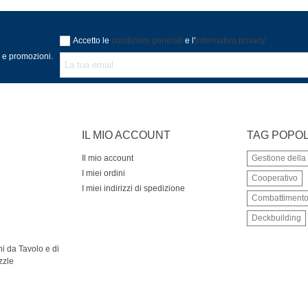
Accetto le
condizioni generali
e l'
informativa privacy
à e promozioni.
IL MIO ACCOUNT
TAG POPOL
Il mio account
Gestione dell
I miei ordini
Cooperativo
I miei indirizzi di spedizione
Combattiment
Deckbuilding
i da Tavolo e di
zzle