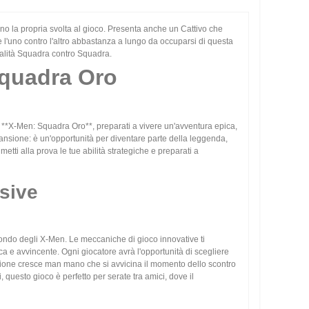
o la propria svolta al gioco. Presenta anche un Cattivo che
e l'uno contro l'altro abbastanza a lungo da occuparsi di questa
dalità Squadra contro Squadra.
 Squadra Oro
ne **X-Men: Squadra Oro**, preparati a vivere un'avventura epica,
ansione: è un'opportunità per diventare parte della leggenda,
metti alla prova le tue abilità strategiche e preparati a
usive
ndo degli X-Men. Le meccaniche di gioco innovative ti
a e avvincente. Ogni giocatore avrà l'opportunità di scegliere
ensione cresce man mano che si avvicina il momento dello scontro
, questo gioco è perfetto per serate tra amici, dove il