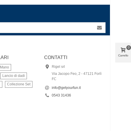
0
Carrello
ARI
CONTATTI
Rigel srl
a Mano
Via Jacopo Feo, 2 - 47121 Forlì
Lancio di dadi
FC
o
Collezione Set
info@getyourfun.it
0543 31436