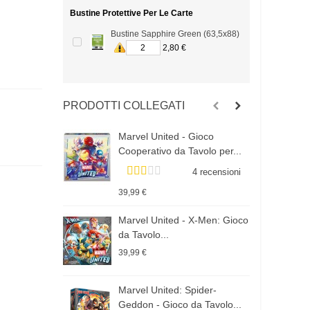
Bustine Protettive Per Le Carte
Bustine Sapphire Green (63,5x88)
2,80 €
PRODOTTI COLLEGATI
Marvel United - Gioco
M
Cooperativo da Tavolo per...
B
4 recensioni
39,99 €
2
Marvel United - X-Men: Gioco
M
da Tavolo...
-
39,99 €
2
Marvel United: Spider-
M
Geddon - Gioco da Tavolo...