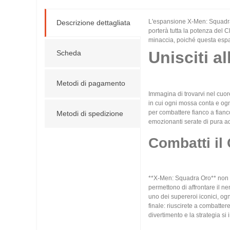
L'espansione X-Men: Squadra 
Descrizione dettagliata
porterà tutta la potenza del 
minaccia, poiché questa espa
Unisciti a
Scheda
Metodi di pagamento
Immagina di trovarvi nel cuor
in cui ogni mossa conta e ogn
per combattere fianco a fianco 
Metodi di spedizione
emozionanti serate di pura a
Combatti il 
**X-Men: Squadra Oro** non è
permettono di affrontare il n
uno dei supereroi iconici, og
finale: riuscirete a combatter
divertimento e la strategia si i