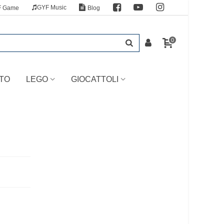
GYF Music
F Game
Blog
0
TO
LEGO
GIOCATTOLI