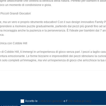
gine affascinante che celebra la bellezza della natura. Perfetto per bambini e adul
oco un momento di condivisione e gioia.
Piccoli Grandi Giocatori
e, ma un vero e proprio strumento educativo! Con il suo design innovativo Family P
rendere a risolvere puzzle gradualmente, partendo dai pezzi più grandi fino ad arri
, ma incoraggia anche la pazienza e la perseveranza. È l'ideale per bambini dai 7 ann
oca.
Unica con Cobble Hill
 di Cobble Hill, ti immergi in un'esperienza di gioco senza pari. I pezzi a taglio ca
tura emozionante. Le forme bizzarre e imprevedibili dei pezzi stimolano la curiosit
solo completi un'immagine, ma vivi un'esperienza di gioco che arricchisce la tua mente
Accetto le
condizioni generali
e l'
informativa privacy