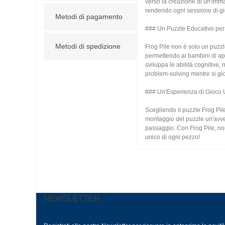
verso la creazione di un'imma
rendendo ogni sessione di gi
Metodi di pagamento
### Un Puzzle Educativo per 
Metodi di spedizione
Frog Pile non è solo un puzzl
permettendo ai bambini di app
sviluppa le abilità cognitive
problem-solving mentre si gi
### Un'Esperienza di Gioco 
Scegliendo il puzzle Frog Pile
montaggio del puzzle un'avven
passaggio. Con Frog Pile, non 
unico di ogni pezzo!
NEWSLETTER