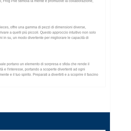
ti, Frog Pile stimola la mente e promuove la collaborazione,
ieces, offre una gamma di pezzi di dimensioni diverse,
vare a quelli più piccoli. Questo approccio intuitivo non solo
i in su, un modo divertente per migliorare le capacità di
suale portano un elemento di sorpresa e sfida che rende il
à e l'interesse, portando a scoperte divertenti ad ogni
 e il tuo spirito. Preparati a divertirti e a scoprire il fascino